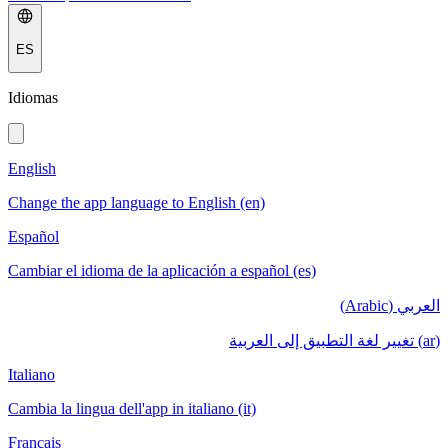
ES
Idiomas
English
Change the app language to English (en)
Español
Cambiar el idioma de la aplicación a español (es)
العربي (Arabic)
(ar) تغيير لغة التطبيق إلى العربية
Italiano
Cambia la lingua dell'app in italiano (it)
Français