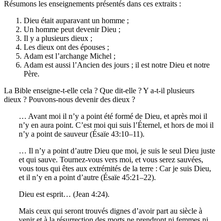
Résumons les enseignements présentés dans ces extraits :
Dieu était auparavant un homme ;
Un homme peut devenir Dieu ;
Il y a plusieurs dieux ;
Les dieux ont des épouses ;
Adam est l’archange Michel ;
Adam est aussi l’Ancien des jours ; il est notre Dieu et notre
Père.
La Bible enseigne-t-elle cela ? Que dit-elle ? Y a-t-il plusieurs
dieux ? Pouvons-nous devenir des dieux ?
… Avant moi il n’y a point été formé de Dieu, et après moi il
n’y en aura point. C’est moi qui suis l’Éternel, et hors de moi il
n’y a point de sauveur (Ésaïe 43:10–11).
… Il n’y a point d’autre Dieu que moi, je suis le seul Dieu juste
et qui sauve. Tournez-vous vers moi, et vous serez sauvées,
vous tous qui êtes aux extrémités de la terre : Car je suis Dieu,
et il n’y en a point d’autre (Ésaïe 45:21–22).
Dieu est esprit… (Jean 4:24).
Mais ceux qui seront trouvés dignes d’avoir part au siècle à
venir et à la résurrection des morts ne prendront ni femmes ni