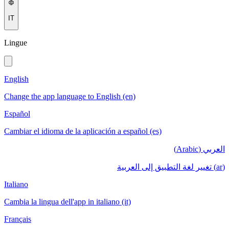
IT
Lingue
English
Change the app language to English (en)
Español
Cambiar el idioma de la aplicación a español (es)
العربي (Arabic)
(ar) تغيير لغة التطبيق إلى العربية
Italiano
Cambia la lingua dell'app in italiano (it)
Français