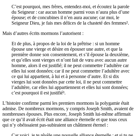
C’est pourquoi, mes frères, entendez-moi, et écoutez la parole
du Seigneur : car aucun homme parmi vous n’aura plus d’une
épouse; et de concubines il n’en aura aucune; car moi, le
Seigneur Dieu, je fais mes délices de la chasteté des femmes².
Mais d’autres écrits mormons l’autorisent :
Et de plus, à propos de la loi de la prêtrise : si un homme
épouse une vierge et désire en épouser une autre, et que la
première donne son consentement, et s’il épouse la deuxième,
et qu’elles sont vierges et n’ont fait de vœu avec aucun autre
homme, alors il est justifié; il ne peut commettre l’adultère car
elles lui sont données; car il ne peut commettre l’adultère avec
ce qui lui appartient, à lui et à personne d’autre. Et si dix
vierges lui sont données par cette loi, il ne peut commettre
l’adultère, car elles lui appartiennent et elles lui sont données;
c’est pourquoi il est justifié³.
L’histoire confirme parmi les premiers mormons la polygamie était
admise. De nombreux mormons, y compris Joseph Smith, avaient de
nombreuses épouses. Plus encore, Joseph Smith lui-même affirmait
que ce qu’il avait écrit était une alliance éternelle et que tous ceux
qui n’y obéissaient pas-subiraient un châtiment éternel :
Car voici, je te révèle une nouvelle alliance éternelle ; et si tu ne