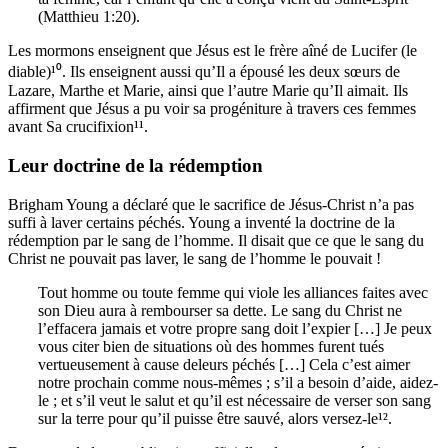
(Matthieu 1:20).
Les mormons enseignent que Jésus est le frère aîné de Lucifer (le
diable)¹⁰. Ils enseignent aussi qu’Il a épousé les deux sœurs de
Lazare, Marthe et Marie, ainsi que l’autre Marie qu’Il aimait. Ils
affirment que Jésus a pu voir sa progéniture à travers ces femmes
avant Sa crucifixion¹¹.
Leur doctrine de la rédemption
Brigham Young a déclaré que le sacrifice de Jésus-Christ n’a pas
suffi à laver certains péchés. Young a inventé la doctrine de la
rédemption par le sang de l’homme. Il disait que ce que le sang du
Christ ne pouvait pas laver, le sang de l’homme le pouvait !
Tout homme ou toute femme qui viole les alliances faites avec
son Dieu aura à rembourser sa dette. Le sang du Christ ne
l’effacera jamais et votre propre sang doit l’expier […] Je peux
vous citer bien de situations où des hommes furent tués
vertueusement à cause deleurs péchés […] Cela c’est aimer
notre prochain comme nous-mêmes ; s’il a besoin d’aide, aidez-
le ; et s’il veut le salut et qu’il est nécessaire de verser son sang
sur la terre pour qu’il puisse être sauvé, alors versez-le¹².