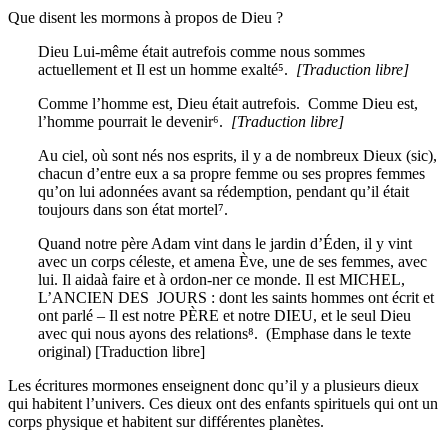
Que disent les mormons à propos de Dieu ?
Dieu Lui-même était autrefois comme nous sommes
actuellement et Il est un homme exalté⁵.
[Traduction libre]
Comme l’homme est, Dieu était autrefois. Comme Dieu est,
l’homme pourrait le devenir⁶.
[Traduction libre]
Au ciel, où sont nés nos esprits, il y a de nombreux Dieux (sic),
chacun d’entre eux a sa propre femme ou ses propres femmes
qu’on lui adonnées avant sa rédemption, pendant qu’il était
toujours dans son état mortel⁷.
Quand notre père Adam vint dans le jardin d’Éden, il y vint
avec un corps céleste, et amena Ève, une de ses femmes, avec
lui. Il aidaà faire et à ordon-ner ce monde. Il est MICHEL,
L’ANCIEN DES JOURS : dont les saints hommes ont écrit et
ont parlé – Il est notre PÈRE et notre DIEU, et le seul Dieu
avec qui nous ayons des relations⁸. (Emphase dans le texte
original) [Traduction libre]
Les écritures mormones enseignent donc qu’il y a plusieurs dieux
qui habitent l’univers. Ces dieux ont des enfants spirituels qui ont un
corps physique et habitent sur différentes planètes.