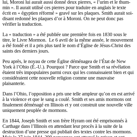
lui, Moroni lui aurait aussi donné deux pierres, « l’urim et le thum-
min ». Il aurait utilisé ces pierres pour traduire en anglais le texte
écrit en « égyptien réformé » gravé sur les plaques. Smith aurait soi-
disant redonné les plaques d’or à Moroni. On ne peut donc pas
vérifier la traduction.
La « traduction » a été publiée une première fois en 1830 sous le
titre, le Livre Mormon. Le 6 avril de la même année, le mouvement
a été fondé et il a pris plus tard le nom d’Église de Jésus-Christ des
saints des derniers jours.
Peu après, le noyau de cette Église déménagea de l’État de New
York à l’Ohio (É.-U.). Pourquoi ? Parce que Smith et sa révélation
étaient très impopulaires parmi ceux qui les connaissaient bien et qui
considéraient cette nouvelle religion comme une mauvaise
plaisanterie.
Dans l’Ohio, l’opposition a pris une telle ampleur qu’on en est arrivé
à la violence et que le sang a coulé. Smith et ses amis mormons ont
finalement déménagé en Illinois et y ont construit une nouvelle ville
uniquement peuplée de mormons.
En 1844, Joseph Smith et son frère Hyram ont été emprisonnés à
Carthage dans l’Illinois en attendant leur procès à la suite de la
destruction d’une presse qui publiait des textes contre les mormons.