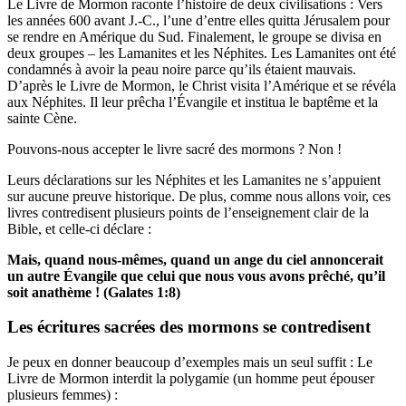
Le Livre de Mormon raconte l’histoire de deux civilisations : Vers
les années 600 avant J.-C., l’une d’entre elles quitta Jérusalem pour
se rendre en Amérique du Sud. Finalement, le groupe se divisa en
deux groupes – les Lamanites et les Néphites. Les Lamanites ont été
condamnés à avoir la peau noire parce qu’ils étaient mauvais.
D’après le Livre de Mormon, le Christ visita l’Amérique et se révéla
aux Néphites. Il leur prêcha l’Évangile et institua le baptême et la
sainte Cène.
Pouvons-nous accepter le livre sacré des mormons ? Non !
Leurs déclarations sur les Néphites et les Lamanites ne s’appuient
sur aucune preuve historique. De plus, comme nous allons voir, ces
livres contredisent plusieurs points de l’enseignement clair de la
Bible, et celle-ci déclare :
Mais, quand nous-mêmes, quand un ange du ciel annoncerait
un autre Évangile que celui que nous vous avons prêché, qu’il
soit anathème ! (Galates 1:8)
Les écritures sacrées des mormons se contredisent
Je peux en donner beaucoup d’exemples mais un seul suffit : Le
Livre de Mormon interdit la polygamie (un homme peut épouser
plusieurs femmes) :