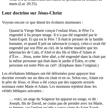
maris (Luc 20:35).
Leur doctrine sur Jésus-Christ
Voyons encore ce que disent les écritures mormones :
Quand la Vierge Marie conçut l’enfant Jésus, le Père l’a
engendré à Sa propre image. Il n’a pas été engendré par le
Saint-Esprit. Et qui est le Père ? Il était le premier de la famille
humaine, et quand Il prit un tabernacle (corps), celui-ci avait été
engendré par son Père au ciel, de la même manière que les
tabernacles de Caïn, d’Abel et des fils et filles d’Adam et
d’Ève… Jésus, notre frère aîné, a été engendré dans la chair par
la même personne qui était dans le jardin d’Éden, et cette
personne est notre Père au ciel⁹. (Emphase dans l’original.)
Les révélations bibliques ont été déformées pour appuyer leur
doctrine erronée sur un dieu en chair et en os. Selon eux, Adam est
le père de Jésus, et Jésus a été conçu par des rapports sexuels
normaux entre Marie et Adam. Les mormons rejettent donc les
vérités bibliques suivantes :
… voici, un ange du Seigneur lui apparut en songe, et dit :
Joseph, fils de David, ne crains pas de prendre avec toi Marie,
ta femme, car l’enfant qu’elle a conçu vient du Saint-Esprit