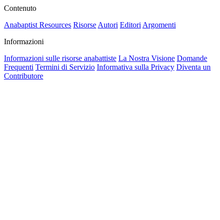
Contenuto
Anabaptist Resources
Risorse
Autori
Editori
Argomenti
Informazioni
Informazioni sulle risorse anabattiste
La Nostra Visione
Domande
Frequenti
Termini di Servizio
Informativa sulla Privacy
Diventa un
Contributore