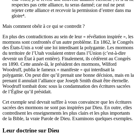
respectes pas cette alliance, tu seras damné; car nul ne peut
rejeter cette alliance et recevoir la permission d’entrer dans ma
gloire⁴.
Mais comment obéir à ce qui se contredit ?
En plus des contradictions au sein de leur « révélation inspirée », les
mormons sont confrontés d’un autre problème. En 1862, le Congrès
des États-Unis a voté une loi interdisant la polygamie. Les mormons
du territoire de l’Utah voulaient entrer dans l’Union (c’est-à-dire
devenir un État à part entière). Finalement, ils cédèrent au Congrès
en 1890. Cette année-là, le président des mormons, Wilford
Woodruff, publia le fameux « manifeste » qui interdisait la
polygamie. On peut dire qu’il prenait une bonne décision, mais en la
prenant il annulait l’alliance que Joseph Smith disait être éternelle.
Woodruff tombait donc sous la condamnation des écritures sacrées
de l’Église qu’il présidait.
Cet exemple seul devrait suffire à vous convaincre que les écritures
sacrées des mormons ne sont pas inspirées par Dieu. En outre, elles
contredisent les enseignements les plus clairs et les plus importants
de la Bible, la vraie Parole de Dieu. Examinons quelques exemples.
Leur doctrine sur Dieu