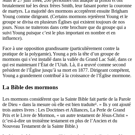
Mais le 27 juin 1844, 200 personnes ont attaqué la prison et ont
brutalement tué les deux frères Smith, leur faisant porter la couronne
de martyrs. La majorité des mormons acceptèrent ensuite Brigham
Young comme dirigeant. (Certains mormons rejetèrent Young et le
groupe se divisa en plusieurs Églises qui existent toujours de nos
jours. Nous ne traiterons dans cette brochure que du groupe qui a
suivi Young puisque c’est le plus important en nombre et en
influence).
Face à une opposition grandissante (particulièrement contre la
pratique de la polygamie), Young a pris la tête d’un groupe de
mormons qui s’est installé dans la vallée du Grand Lac Salé, dans ce
qui est maintenant l’État de l’Utah. Là, il a œuvré comme second
président de l’Église jusqu’à sa mort en 1877. Dirigeant compétent,
Young a grandement contribué à la croissance de l’Église mormone.
La Bible des mormons
Les mormons considèrent que la Sainte Bible fait partie de la Parole
de Dieu « dans la mesure où elle est bien traduite¹. » Ils y ont ajouté
trois autres livres : Les Doctrines et Alliances, La Perle de Grand
Prix et le Livre de Mormon, « un autre testament de Jésus-Christ »
(c’est-à-dire un troisième testament en plus de l’Ancien et du
Nouveau Testament de la Sainte Bible.)