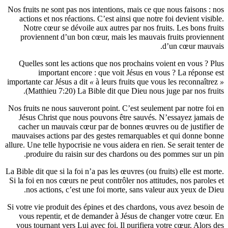
Nos fruits 
actions 
Notre 
provien
Quelles 
im
importante 
(Matth
Nos fruits 
Jésus C
cacher 
mauvaises
allure. Une t
produ
La Bible dit 
Si la foi e
nos a
Si votre vi
vous re
vous tour