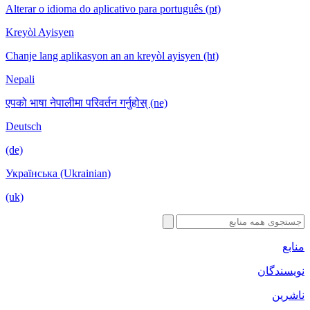
Alterar o id
Kreyòl Ayis
Chanje lang 
Nepali
एपको भाषा नेपा
Deutsch
(de)
Українська 
(uk)