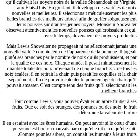
qu’il culti
aux É
nouvelle
belles bra
leurs
observait a
Mais Lewis
nouvelle var
plutôt ses 
la quali
quantité t
noix écalées,
séparémen
pouvait ama
Tout c
fruits.
Il en est ain
personn
Comm