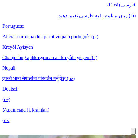
Portuguese
Alterar o id
Kreyòl Ayis
Chanje lang 
Nepali
एपको भाषा नेपा
Deutsch
(de)
Українська 
(uk)