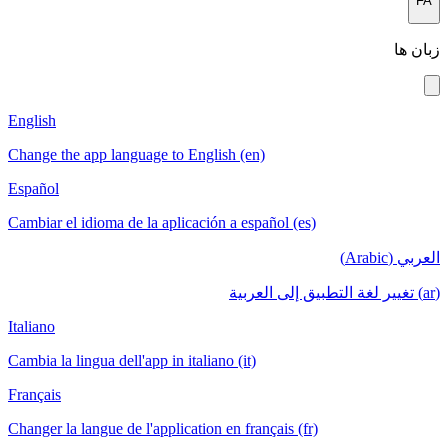
English
Change the a
Español
Cambiar el i
Italiano
Cambia la lin
Français
Changer la la