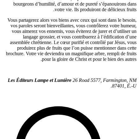
bourge
Vous parta
vos paro
vous aim
la
assemblé
produ
brochure. 
Les Édit