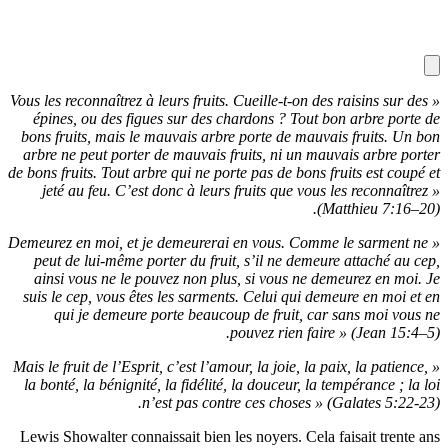
« Vous les re
épines, 
bons fruit
arbre ne p
de bons fruit
jeté au
« Demeurez e
peut de 
ainsi vo
suis le ce
qui j
« Mais le fru
la bonté, 
Lewis Showa