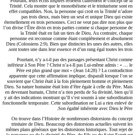
Pourtant, leurs écrits inspirés reflètent clairement le co
Trinité. Cela montre que le monothéisme et le trinitari
effet compatibles. Non, la personne qui croit en la Trin
pas trois dieux, mais bien un seul et unique Dieu
éternellement en trois personnes. Ceci ne veut pas dire n
l’on divise l’Être divin en trois parties comme si chaque 
la Trinité était en fait un tiers de Dieu. Au contra
personne est reconnue comme étant complètement et 
Dieu (Colossiens 2:9). Bien que distinctes les unes des au
sont toutes une dans leur essence et d’un rang égal toutes
Pourtant, n’y a-t-il pas des passages présentant C
inférieur à Son Père ? Christ n’a-t-Il pas Lui-même adm
Père est plus grand que moi » (Jean 14:28) ? La co
apparente que cette affirmation implique, disparaît lors
souvient que Christ était à la fois pleinement homme et
Dieu. Sa nature humaine était loin d’être égale à celle du
en devenant humain, Christ n’a rien perdu de Sa divinité,
y ait des indications montrant qu’Il s’est soumis à une su
fonctionnelle temporaire. Cette subordination ne Lui a rie
Son égalité inhérente avec Di
On trouve dans l’Histoire de nombreuses distorsions 
trinitaire de Dieu. Beaucoup des distorsions actuelles 
mêmes plans généraux que les distorsions historiques. To
la personne ou de la divinité du Père, du Fils ou du Saint