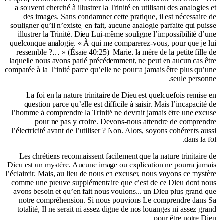
a souvent cherché à illustrer la Trinité en utilisant des a
des images. Sans condamner cette pratique, il est né
souligner qu’il n’existe, en fait, aucune analogie parfaite
illustrer la Trinité. Dieu Lui-même souligne l’impossib
quelconque analogie. « À qui me comparerez-vous, pour 
ressemble ?… » (Ésaïe 40:25). Marie, la mère de la peti
laquelle nous avons parlé précédemment, ne peut en aucu
comparée à la Trinité parce qu’elle ne pourra jamais être 
seul
La foi en la nature trinitaire de Dieu est quelquefoi
question parce qu’elle est difficile à saisir. Mais l’in
l’homme à comprendre la Trinité ne devrait jamais être 
pour ne pas y croire. Devons-nous attendre de 
l’électricité avant de l’utiliser ? Non. Alors, soyons cohé
Les chrétiens reconnaissent facilement que la nature tr
Dieu est un mystère. Aucune image ou explication ne pou
l’éclaircir. Mais, au lieu de nous en excuser, nous voyons
comme une preuve supplémentaire que c’est de ce Dieu
avons besoin et qu’en fait nous voulons... un Dieu plu
notre compréhension. Si nous pouvions Le comprend
totalité, Il ne serait ni assez digne de nos louanges ni 
pour être 