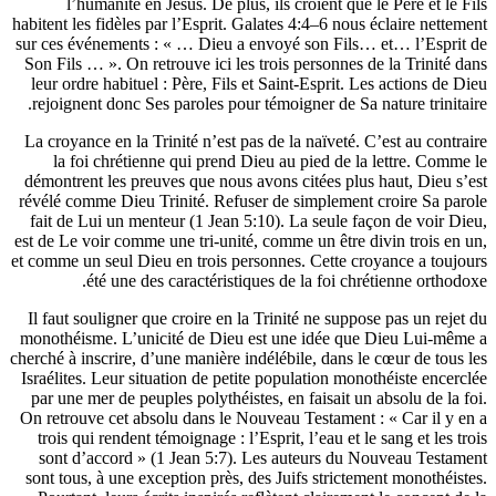
l’humanité en Jésus. De plus, ils croient que le Père
habitent les fidèles par l’Esprit. Galates 4:4–6 nous éclair
sur ces événements : « … Dieu a envoyé son Fils… et… l
Son Fils … ». On retrouve ici les trois personnes de la T
leur ordre habituel : Père, Fils et Saint-Esprit. Les acti
rejoignent donc Ses paroles pour témoigner de Sa nature 
La croyance en la Trinité n’est pas de la naïveté. C’est a
la foi chrétienne qui prend Dieu au pied de la lettr
démontrent les preuves que nous avons citées plus haut,
révélé comme Dieu Trinité. Refuser de simplement croire
fait de Lui un menteur (1 Jean 5:10). La seule façon de
est de Le voir comme une tri-unité, comme un être divin t
et comme un seul Dieu en trois personnes. Cette croyance 
été une des caractéristiques de la foi chrétienne
Il faut souligner que croire en la Trinité ne suppose pas 
monothéisme. L’unicité de Dieu est une idée que Dieu 
cherché à inscrire, d’une manière indélébile, dans le cœur 
Israélites. Leur situation de petite population monothéist
par une mer de peuples polythéistes, en faisait un absolu
On retrouve cet absolu dans le Nouveau Testament : « Ca
trois qui rendent témoignage : l’Esprit, l’eau et le sang 
sont d’accord » (1 Jean 5:7). Les auteurs du Nouveau
sont tous, à une exception près, des Juifs strictement mo