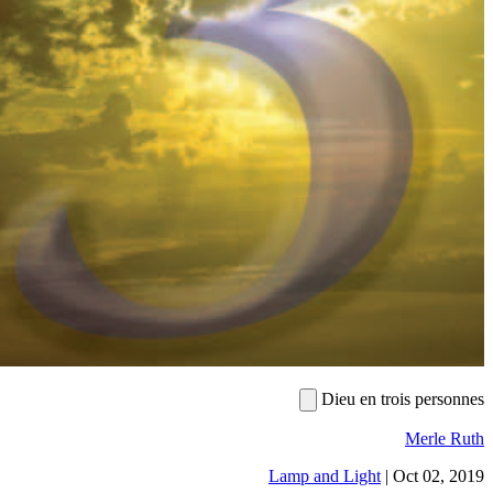
Dieu en trois
M
Lamp and Light
|
Oc