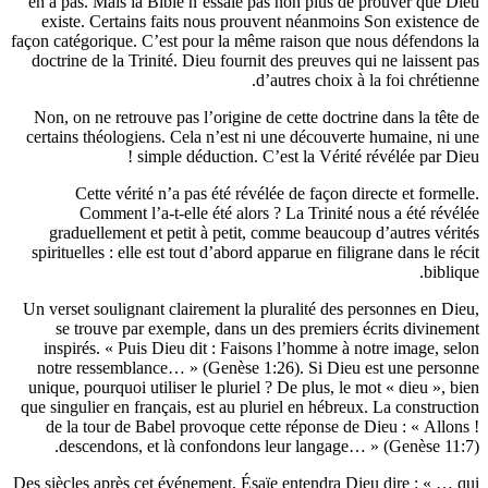
en a pas. Mais la Bible n’essaie pas non plus de prouv
existe. Certains faits nous prouvent néanmoins Son e
façon catégorique. C’est pour la même raison que nous dé
doctrine de la Trinité. Dieu fournit des preuves qui ne l
d’autres choix à la foi 
Non, on ne retrouve pas l’origine de cette doctrine dans
certains théologiens. Cela n’est ni une découverte huma
simple déduction. C’est la Vérité révélée
Cette vérité n’a pas été révélée de façon directe e
Comment l’a-t-elle été alors ? La Trinité nous a 
graduellement et petit à petit, comme beaucoup d’aut
spirituelles : elle est tout d’abord apparue en filigrane d
Un verset soulignant clairement la pluralité des personn
se trouve par exemple, dans un des premiers écrits
inspirés. « Puis Dieu dit : Faisons l’homme à notre i
notre ressemblance… » (Genèse 1:26). Si Dieu est un
unique, pourquoi utiliser le pluriel ? De plus, le mot « d
que singulier en français, est au pluriel en hébreux. La c
de la tour de Babel provoque cette réponse de Dieu :
descendons, et là confondons leur langage… » (Gen
Des siècles après cet événement, Ésaïe entendra Dieu dir