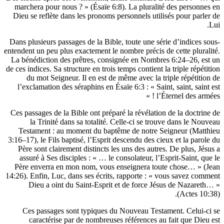
marchera pour nous ? » (Ésaïe 6:8). La pluralité des p
Dieu se reflète dans les pronoms personnels utilisés pou
Dans plusieurs passages de la Bible, toute une série d’in
entendent un peu plus exactement le nombre précis de cette
La bénédiction des prêtres, consignée en Nombres 6:24–
de ces indices. Sa structure en trois temps contient la triple
du mot Seigneur. Il en est de même avec la triple ré
l’exclamation des séraphins en Ésaïe 6:3 : « Saint, saint
l’Éternel d
Ces passages de la Bible ont préparé la révélation de la 
la Trinité dans sa totalité. Celle-ci se trouve dans
Testament : au moment du baptême de notre Seigneur
3:16–17), le Fils baptisé, l’Esprit descendu des cieux et l
Père sont clairement distincts les uns des autres. De pl
assuré à Ses disciples : « … le consolateur, l’Esprit-Sa
Père enverra en mon nom, vous enseignera toute chos
14:26). Enfin, Luc, dans ses écrits, rapporte : « vous sa
Dieu a oint du Saint-Esprit et de force Jésus de 
(Ac
Ces passages sont typiques du Nouveau Testament. C
caractérise par de nombreuses références au fait q