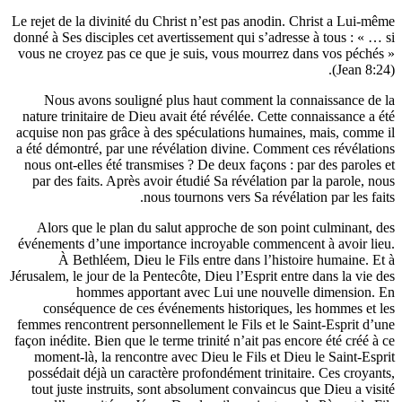
Le rejet de la divinité du Christ n’est pas anodin. Christ
donné à Ses disciples cet avertissement qui s’adresse à to
vous ne croyez pas ce que je suis, vous mourrez dans vo
(
Nous avons souligné plus haut comment la connaiss
nature trinitaire de Dieu avait été révélée. Cette connais
acquise non pas grâce à des spéculations humaines, mais
a été démontré, par une révélation divine. Comment ces 
nous ont-elles été transmises ? De deux façons : par des
par des faits. Après avoir étudié Sa révélation par la p
nous tournons vers Sa révélation par
Alors que le plan du salut approche de son point cul
événements d’une importance incroyable commencent à a
À Bethléem, Dieu le Fils entre dans l’histoire hu
Jérusalem, le jour de la Pentecôte, Dieu l’Esprit entre dans
hommes apportant avec Lui une nouvelle dim
conséquence de ces événements historiques, les hom
femmes rencontrent personnellement le Fils et le Saint-E
façon inédite. Bien que le terme trinité n’ait pas encore ét
moment-là, la rencontre avec Dieu le Fils et Dieu le S
possédait déjà un caractère profondément trinitaire. Ce
tout juste instruits, sont absolument convaincus que Di