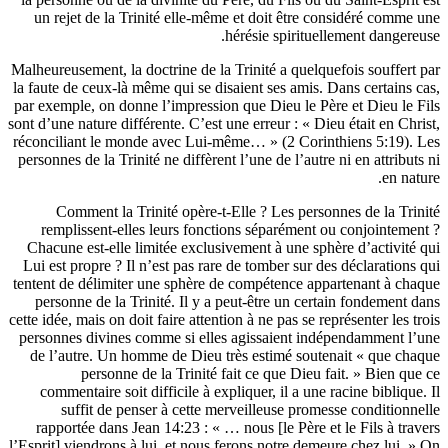
un rejet de la Trinité elle-même et doit être considér
hérésie spirituellement 
Malheureusement, la doctrine de la Trinité a quelquefois s
la faute de ceux-là même qui se disaient ses amis. Dans ce
par exemple, on donne l’impression que Dieu le Père et D
sont d’une nature différente. C’est une erreur : « Dieu était
réconciliant le monde avec Lui-même… » (2 Corinthiens 
personnes de la Trinité ne diffèrent l’une de l’autre ni en a
Comment la Trinité opère-t-Elle ? Les personnes de
remplissent-elles leurs fonctions séparément ou conj
Chacune est-elle limitée exclusivement à une sphère d’a
Lui est propre ? Il n’est pas rare de tomber sur des décla
tentent de délimiter une sphère de compétence appartenan
personne de la Trinité. Il y a peut-être un certain fon
cette idée, mais on doit faire attention à ne pas se représente
personnes divines comme si elles agissaient indépendam
de l’autre. Un homme de Dieu très estimé soutenait « 
personne de la Trinité fait ce que Dieu fait. » 
commentaire soit difficile à expliquer, il a une racine b
suffit de penser à cette merveilleuse promesse con
rapportée dans Jean 14:23 : « … nous [le Père et le Fil
l’Esprit] viendrons à lui, et nous ferons notre demeure che