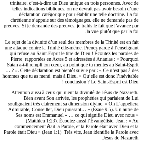
trinitaire, c’est-à-dire un Dieu unique en trois personn
telles indications bibliques, on ne devrait pas avoir b
déclaration catégorique pour établir une telle doctr
chrétienne s’appuie sur des témoignages, elle ne dema
preuves. Si je demande des preuves, je trahis le fait que j
la vue plutôt que
Le rejet de la divinité d’un seul des membres de la Trinité 
une attaque contre la Trinité elle-même. Prenez garde à l
qui refuse au Saint-Esprit le titre de Dieu ! Écoutez les
Pierre, rapportées en Actes 5 et adressées à Ananias :
Satan a-t-il rempli ton cœur, au point que tu mentes au S
… ? ». Cette déclaration est bientôt suivie par : « Ce n’es
hommes que tu as menti, mais à Dieu. » Qu’elle est donc l
conclusion ? Le Saint-Esprit
Attention aussi à ceux qui nient la divinité de Jésus d
Bien avant Son arrivée, les prophéties qui parla
soulignaient très clairement sa dimension divine. « On 
Admirable, Conseiller, Dieu puissant… » (Ésaïe 9:5). U
Ses noms est Emmanuel « … ce qui signifie Dieu a
(Matthieu 1:23). Écoutez aussi l’Évangéliste, 
commencement était la Parole, et la Parole était avec
Parole était Dieu » (Jean 1:1). Très vite, Jean identifie la 
Jésus d