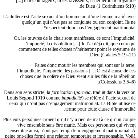
[...] ni les outrageux, ni les ravisseurs, n’hériteront
de Dieu (1 Corinthi
L’adultère est l’acte sexuel d’un homme ou d’une femme 
quelqu’un qui n’est pas sa conjointe ou son conjoi
respectent donc pas l’engagement mat
Or, les œuvres de la chair sont manifestes, ce sont l’
l’impureté, la dissolution [...] Je l’ai déjà dit, q
commettent de telles choses n’hériteront point le 
Dieu (Galates
Faites donc mourir les membres qui sont sur
l’impudicité, l’impureté, les passions [...] C’est à c
choses que la colère de Dieu vient sur les fils de l
(Colossie
Dans son sens stricte, la
fornication
(
porneia
, traduit dans
Louis Segond 1910 comme
impudicité
) se réfère à l’act
ceux qui n’ont pas d’engagement matrimonial. La Bible 
terme pour toute classe d’i
Plusieurs personnes croient qu’il n’y a rien de mal à ce qu
vive ensemble sans être marié. Mais ces personnes 
ensemble ainsi, n’ont pas rempli leur engagement matr
peine ont-elles formé une relation temporaire et irresponsa