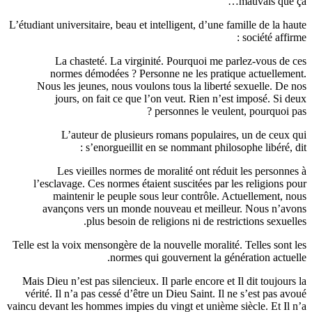
mauva
L’étudiant universitaire, beau et intelligent, d’une famille 
socié
La chasteté. La virginité. Pourquoi me parlez-v
normes démodées ? Personne ne les pratique act
Nous les jeunes, nous voulons tous la liberté sexuel
jours, on fait ce que l’on veut. Rien n’est impos
personnes le veulent, pou
L’auteur de plusieurs romans populaires, un d
s’enorgueillit en se nommant philosophe li
Les vieilles normes de moralité ont réduit les p
l’esclavage. Ces normes étaient suscitées par les reli
maintenir le peuple sous leur contrôle. Actuelle
avançons vers un monde nouveau et meilleur. No
plus besoin de religions ni de restrictions
Telle est la voix mensongère de la nouvelle moralité. Telle
normes qui gouvernent la génération
Mais Dieu n’est pas silencieux. Il parle encore et Il dit 
vérité. Il n’a pas cessé d’être un Dieu Saint. Il ne s’es
vaincu devant les hommes impies du vingt et unième siècle.