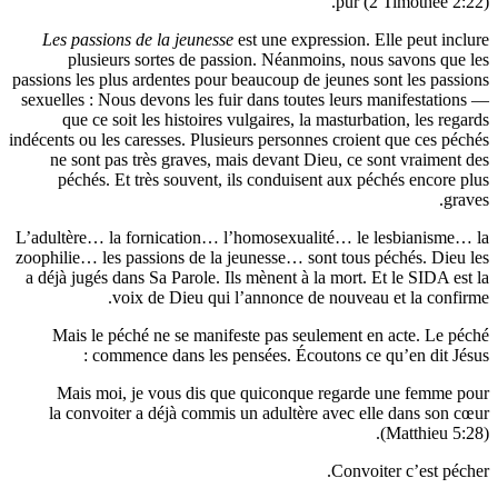
pur (2 Timot
Les passions de la jeunesse
est une expression. Elle pe
plusieurs sortes de passion. Néanmoins, nous savo
passions les plus ardentes pour beaucoup de jeunes sont le
sexuelles : Nous devons les fuir dans toutes leurs manife
que ce soit les histoires vulgaires, la masturbation, 
indécents ou les caresses. Plusieurs personnes croient que 
ne sont pas très graves, mais devant Dieu, ce sont vr
péchés. Et très souvent, ils conduisent aux péchés e
L’adultère… la fornication… l’homosexualité… le lesbi
zoophilie… les passions de la jeunesse… sont tous péchés
a déjà jugés dans Sa Parole. Ils mènent à la mort. Et le S
voix de Dieu qui l’annonce de nouveau et la
Mais le péché ne se manifeste pas seulement en acte
commence dans les pensées. Écoutons ce qu’en d
Mais moi, je vous dis que quiconque regarde une 
la convoiter a déjà commis un adultère avec elle dan
(Matth
Convoiter c’e