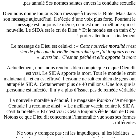
pas annulé Ses normes saintes envers la conduite
Dieu nous donne toujours Son message à travers la Bible.
son message aujourd’hui, Il s’écrie d’une voix plus forte. P
message est toujours le même, ce n’est que la métho
nouvelle. Le SIDA est le cri de Dieu.* Et le monde est en
porter attention… f
Le message de Dieu est celui-ci :
« Cette nouvelle mora
rien de plus que la vieille immoralité que j’ai tou
aversion. C’est un péché et elle apporte
Actuellement, nous nous rendons bien compte que ce qu
est vrai. Le SIDA apporte la mort. Tout le mond
maintenant... et en est effrayé. Personne ne sait combien d
attrapé le SIDA. Certainement plus de 40 millions. Une f
personne est infectée, il n’y a plus d’issue, pas de remède
La nouvelle moralité a échoué. Le magazine
Rambo
d’
Centrale l’a reconnue ainsi : « Le meilleur vaccin contr
c’est la fidélité. » Et c’est vrai : Cela a toujours été le pl
Notons ce que Dieu dit concernant l’immoralité vue sous 
... Ne vous y trompez pas : ni les impudiques, ni les id