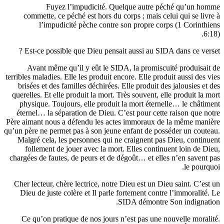
Fuyez l’impudicité. Quelque autre péché qu
commette, ce péché est hors du corps ; mais celui qui 
l’impudicité pèche contre son propre corps (1 C
Est-ce possible que Dieu pensait aussi au SIDA dans c
Avant même qu’il y eût le SIDA, la promiscuité pro
terribles maladies. Elle les produit encore. Elle produit aus
brisées et des familles déchirées. Elle produit des jalou
querelles. Et elle produit la mort. Très souvent, elle prod
physique. Toujours, elle produit la mort éternelle… le
éternel… la séparation de Dieu. C’est pour cette raison
Père aimant nous a défendu les actes immoraux de la mê
qu’un père ne permet pas à son jeune enfant de posséder u
Malgré cela, les personnes qui ne craignent pas Dieu, 
follement de jouer avec la mort. Elles continuent loi
chargées de fautes, de peurs et de dégoût… et elles n’en 
l
Cher lecteur, chère lectrice, notre Dieu est un Dieu sain
Dieu de juste colère et Il parle fortement contre l’imm
SIDA démontre Son ind
Ce qu’on pratique de nos jours n’est pas une nouvelle