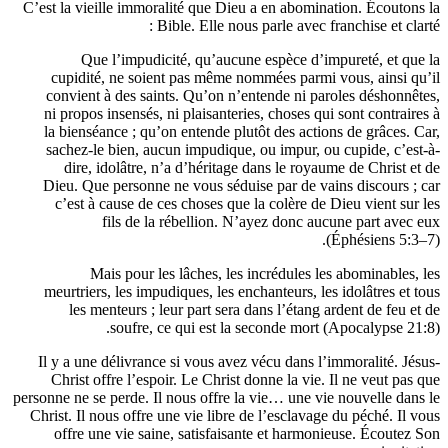
C’est la vieille immoralité que Dieu a en abomination. É
Bible. Elle nous parle avec franchise 
Que l’impudicité, qu’aucune espèce d’impureté,
cupidité, ne soient pas même nommées parmi vous, a
convient à des saints. Qu’on n’entende ni paroles dé
ni propos insensés, ni plaisanteries, choses qui sont c
la bienséance ; qu’on entende plutôt des actions de gr
sachez-le bien, aucun impudique, ou impur, ou cupide
dire, idolâtre, n’a d’héritage dans le royaume de C
Dieu. Que personne ne vous séduise par de vains disc
c’est à cause de ces choses que la colère de Dieu vie
fils de la rébellion. N’ayez donc aucune par
(Éphésie
Mais pour les lâches, les incrédules les abomin
meurtriers, les impudiques, les enchanteurs, les idolât
les menteurs ; leur part sera dans l’étang ardent d
soufre, ce qui est la seconde mort (Apocaly
Il y a une délivrance si vous avez vécu dans l’immorali
Christ offre l’espoir. Le Christ donne la vie. Il ne v
personne ne se perde. Il nous offre la vie… une vie nouvel
Christ. Il nous offre une vie libre de l’esclavage du péc
offre une vie saine, satisfaisante et harmonieuse. É