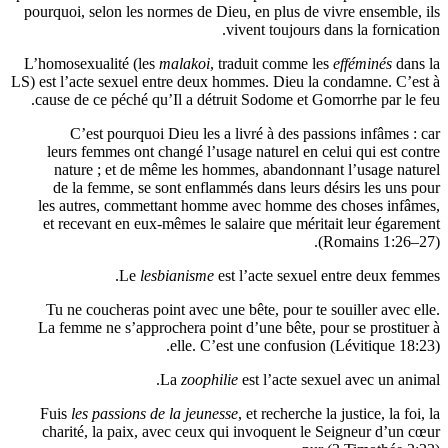
pourquoi, selon les normes de Dieu, en plus de vivre ens
vivent toujours dans la f
L’homosexualité (les
malakoi
, traduit comme les
effémin
LS) est l’acte sexuel entre deux hommes. Dieu la condamn
cause de ce péché qu’Il a détruit Sodome et Gomorrhe p
C’est pourquoi Dieu les a livré à des passions inf
leurs femmes ont changé l’usage naturel en celui qui 
nature ; et de même les hommes, abandonnant l’usa
de la femme, se sont enflammés dans leurs désirs le
les autres, commettant homme avec homme des choses
et recevant en eux-mêmes le salaire que méritait leur
(Romains 
Le
lesbianisme
est l’acte sexuel entre de
Tu ne coucheras point avec une bête, pour te souiller 
La femme ne s’approchera point d’une bête, pour se pr
elle. C’est une confusion (Lévitiq
La
zoophilie
est l’acte sexuel avec 
Fuis
les passions de la jeunesse
, et recherche la justice
charité, la paix, avec ceux qui invoquent le Seigneur