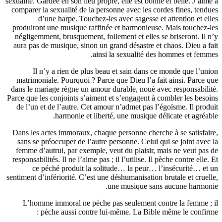
sexualité. Gardée en son lieu propre, elle est bonne et bell
comparer la sexualité de la personne avec les cordes fine
d’une harpe. Touchez-les avec sagesse et attentio
produiront une musique raffinée et harmonieuse. Mais t
négligemment, brusquement, follement et elles se brisero
aura pas de musique, sinon un grand désastre et chaos. D
ainsi la sexualité des hommes 
Il n’y a rien de plus beau et sain dans ce monde q
matrimoniale. Pourquoi ? Parce que Dieu l’a fait ainsi.
dans le mariage règne un amour durable, noué avec respo
Parce que les conjoints s’aiment et s’engagent à combler l
de l’un et de l’autre. Cet amour n’admet pas l’égoïsme. 
harmonie et liberté, une musique délicate e
Dans les actes immoraux, chaque personne cherche à se s
sans se préoccuper de l’autre personne. Celui qui se joi
femme d’autrui, par exemple, veut du plaisir, mais ne v
responsabilités. Il ne l’aime pas ; il l’utilise. Il pèche cont
ce péché produit la solitude… la peur… l’insécur
sentiment d’infériorité. C’est une déshumanisation brutale e
une musique sans aucune
L’homme immoral ne pèche pas seulement contre la 
pèche aussi contre lui-même. La Bible même le 