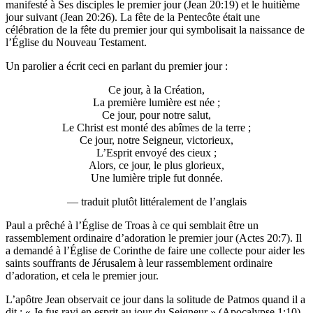
manifesté à Ses disciples le premier jour (Jean 20:19) et le huitième
jour suivant (Jean 20:26). La fête de la Pentecôte était une
célébration de la fête du premier jour qui symbolisait la naissance de
l’Église du Nouveau Testament.
Un parolier a écrit ceci en parlant du premier jour :
Ce jour, à la Création,
La première lumière est née ;
Ce jour, pour notre salut,
Le Christ est monté des abîmes de la terre ;
Ce jour, notre Seigneur, victorieux,
L’Esprit envoyé des cieux ;
Alors, ce jour, le plus glorieux,
Une lumière triple fut donnée.
— traduit plutôt littéralement de l’anglais
Paul a prêché à l’Église de Troas à ce qui semblait être un
rassemblement ordinaire d’adoration le premier jour (Actes 20:7). Il
a demandé à l’Église de Corinthe de faire une collecte pour aider les
saints souffrants de Jérusalem à leur rassemblement ordinaire
d’adoration, et cela le premier jour.
L’apôtre Jean observait ce jour dans la solitude de Patmos quand il a
dit : « Je fus ravi en esprit au jour du Seigneur » (Apocalypse 1:10).