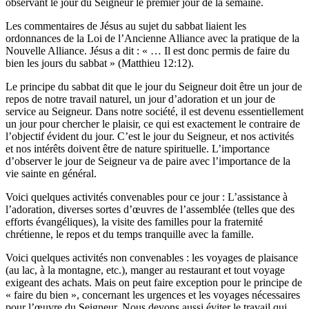
observant le jour du Seigneur le premier jour de la semaine.
Les commentaires de Jésus au sujet du sabbat liaient les
ordonnances de la Loi de l’Ancienne Alliance avec la pratique de la
Nouvelle Alliance. Jésus a dit : « … Il est donc permis de faire du
bien les jours du sabbat » (Matthieu 12:12).
Le principe du sabbat dit que le jour du Seigneur doit être un jour de
repos de notre travail naturel, un jour d’adoration et un jour de
service au Seigneur. Dans notre société, il est devenu essentiellement
un jour pour chercher le plaisir, ce qui est exactement le contraire de
l’objectif évident du jour. C’est le jour du Seigneur, et nos activités
et nos intérêts doivent être de nature spirituelle. L’importance
d’observer le jour de Seigneur va de paire avec l’importance de la
vie sainte en général.
Voici quelques activités convenables pour ce jour : L’assistance à
l’adoration, diverses sortes d’œuvres de l’assemblée (telles que des
efforts évangéliques), la visite des familles pour la fraternité
chrétienne, le repos et du temps tranquille avec la famille.
Voici quelques activités non convenables : les voyages de plaisance
(au lac, à la montagne, etc.), manger au restaurant et tout voyage
exigeant des achats. Mais on peut faire exception pour le principe de
« faire du bien », concernant les urgences et les voyages nécessaires
pour l’œuvre du Seigneur. Nous devons aussi éviter le travail qui