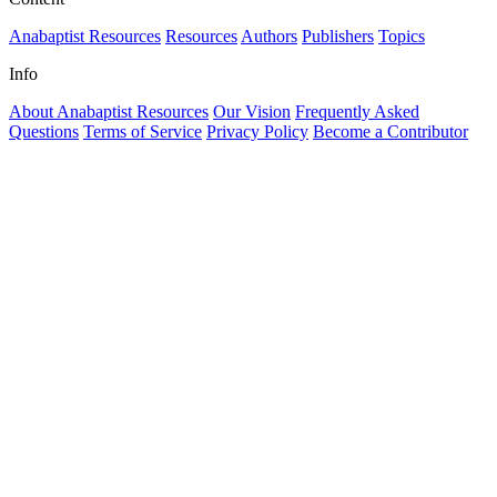
Anabaptist Resources
Resources
Authors
Publishers
Topics
Info
About Anabaptist Resources
Our Vision
Frequently Asked
Questions
Terms of Service
Privacy Policy
Become a Contributor