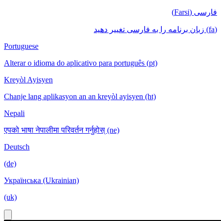
فارسی (Farsi)
(fa) زبان برنامه را به فارسی تغییر دهید
Portuguese
Alterar o idioma do aplicativo para português (pt)
Kreyòl Ayisyen
Chanje lang aplikasyon an an kreyòl ayisyen (ht)
Nepali
एपको भाषा नेपालीमा परिवर्तन गर्नुहोस् (ne)
Deutsch
(de)
Українська (Ukrainian)
(uk)