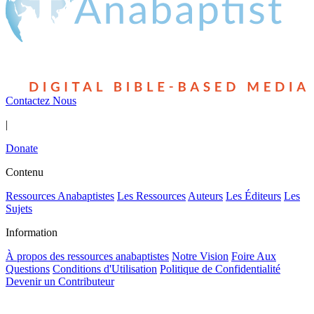
Contactez Nous
|
Donate
Contenu
Ressources Anabaptistes
Les Ressources
Auteurs
Les Éditeurs
Les
Sujets
Information
À propos des ressources anabaptistes
Notre Vision
Foire Aux
Questions
Conditions d'Utilisation
Politique de Confidentialité
Devenir un Contributeur