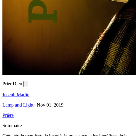
Prier Dieu
Joseph Martin
Lamp and Light
|
Nov 01, 2019
Prière
Sommaire
Cette étude manifeste la beauté, la puissance et les bénéfices de la