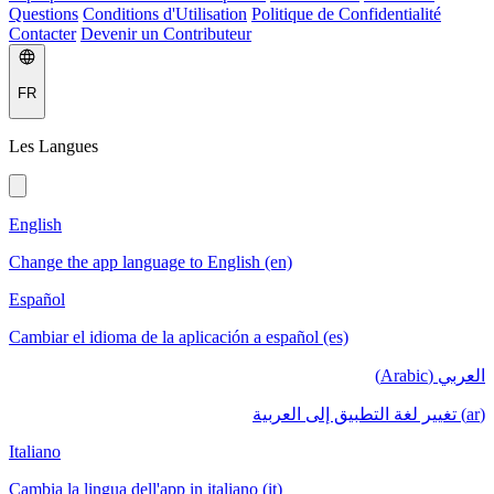
Questions
Conditions d'Utilisation
Politique de Confidentialité
Contacter
Devenir un Contributeur
FR
Les Langues
English
Change the app language to English (en)
Español
Cambiar el idioma de la aplicación a español (es)
العربي (Arabic)
(ar) تغيير لغة التطبيق إلى العربية
Italiano
Cambia la lingua dell'app in italiano (it)