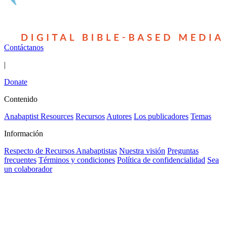
Contáctanos
|
Donate
Contenido
Anabaptist Resources
Recursos
Autores
Los publicadores
Temas
Información
Respecto de Recursos Anabaptistas
Nuestra visión
Preguntas
frecuentes
Términos y condiciones
Política de confidencialidad
Sea
un colaborador