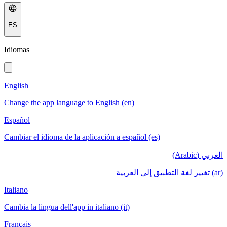
ES
Idiomas
English
Change the app language to English (en)
Español
Cambiar el idioma de la aplicación a español (es)
العربي (Arabic)
(ar) تغيير لغة التطبيق إلى العربية
Italiano
Cambia la lingua dell'app in italiano (it)
Français