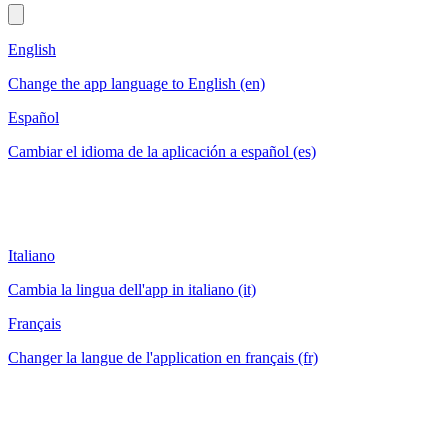
English
Change the app language to English (en)
Español
Cambiar el idioma de la aplicación a español (es)
Italiano
Cambia la lingua dell'app in italiano (it)
Français
Changer la langue de l'application en français (fr)