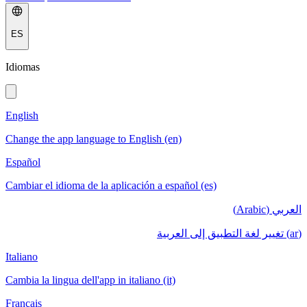
ES
Idiomas
English
Change the app language to English (en)
Español
Cambiar el idioma de la aplicación a español (es)
العربي (Arabic)
(ar) تغيير لغة التطبيق إلى العربية
Italiano
Cambia la lingua dell'app in italiano (it)
Français