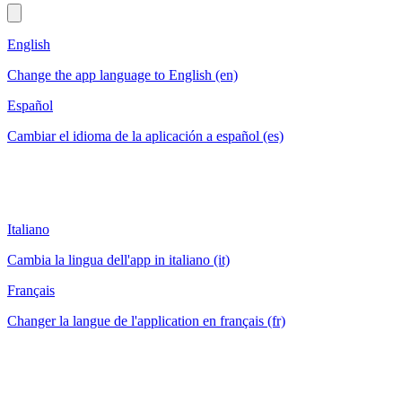
English
Change the app language to English (en)
Español
Cambiar el idioma de la aplicación a español (es)
Italiano
Cambia la lingua dell'app in italiano (it)
Français
Changer la langue de l'application en français (fr)