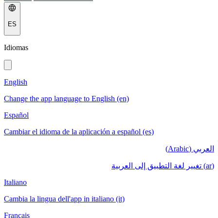
ES
Idiomas
English
Change the app language to English (en)
Español
Cambiar el idioma de la aplicación a español (es)
العربي (Arabic)
(ar) تغيير لغة التطبيق إلى العربية
Italiano
Cambia la lingua dell'app in italiano (it)
Français