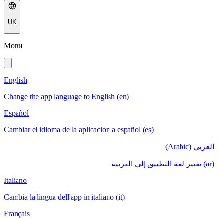
UK
Мови
English
Change the app language to English (en)
Español
Cambiar el idioma de la aplicación a español (es)
العربي (Arabic)
(ar) تغيير لغة التطبيق إلى العربية
Italiano
Cambia la lingua dell'app in italiano (it)
Français