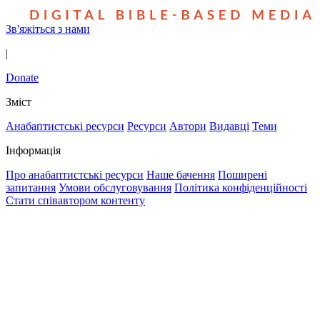
Зв'яжіться з нами
|
Donate
Зміст
Анабаптистські ресурси
Ресурси
Автори
Видавці
Теми
Інформація
Про анабаптистські ресурси
Наше бачення
Поширені
запитання
Умови обслуговування
Політика конфіденційності
Стати співавтором контенту