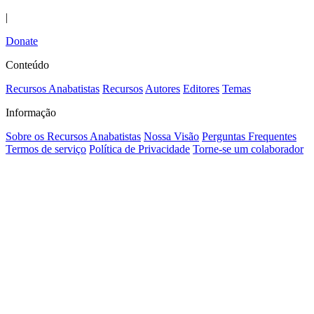
|
Donate
Conteúdo
Recursos Anabatistas
Recursos
Autores
Editores
Temas
Informação
Sobre os Recursos Anabatistas
Nossa Visão
Perguntas Frequentes
Termos de serviço
Política de Privacidade
Torne-se um colaborador