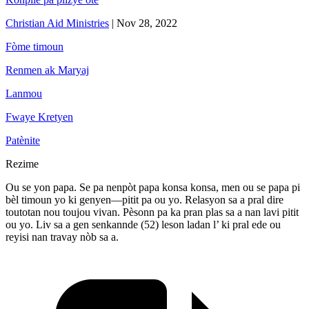
Christian Aid Ministries
|
Nov 28, 2022
Fòme timoun
Renmen ak Maryaj
Lanmou
Fwaye Kretyen
Patènite
Rezime
Ou se yon papa. Se pa nenpòt papa konsa konsa, men ou se papa pi
bèl timoun yo ki genyen—pitit pa ou yo. Relasyon sa a pral dire
toutotan nou toujou vivan. Pèsonn pa ka pran plas sa a nan lavi pitit
ou yo. Liv sa a gen senkannde (52) leson ladan l’ ki pral ede ou
reyisi nan travay nòb sa a.