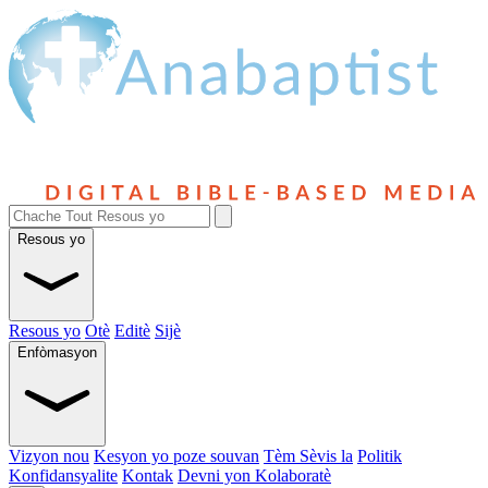
Resous yo
Resous yo
Otè
Editè
Sijè
Enfòmasyon
Vizyon nou
Kesyon yo poze souvan
Tèm Sèvis la
Politik
Konfidansyalite
Kontak
Devni yon Kolaboratè