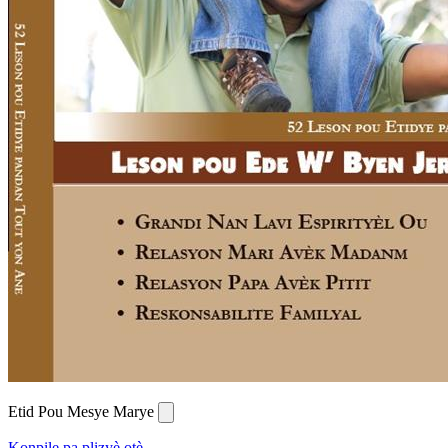
Etid Pou Mesye Marye
Konpile pa plizyè otè