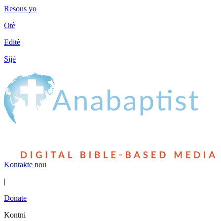
Resous yo
Otè
Editè
Sijè
Kontakte nou
|
Donate
Kontni