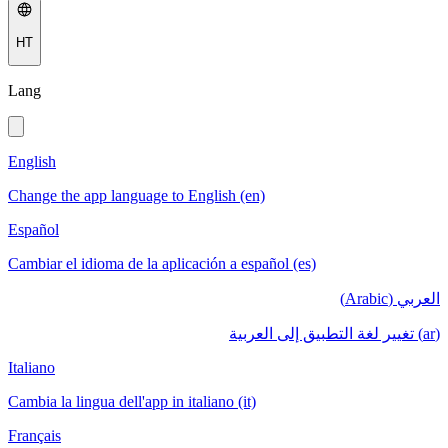
HT
Lang
English
Change the app language to English (en)
Español
Cambiar el idioma de la aplicación a español (es)
العربي (Arabic)
(ar) تغيير لغة التطبيق إلى العربية
Italiano
Cambia la lingua dell'app in italiano (it)
Français