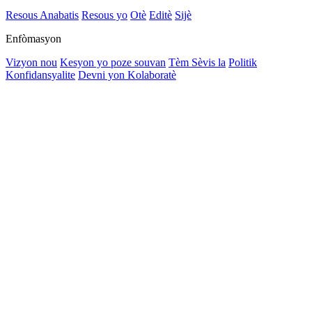
Resous Anabatis
Resous yo
Otè
Editè
Sijè
Enfòmasyon
Vizyon nou
Kesyon yo poze souvan
Tèm Sèvis la
Politik
Konfidansyalite
Devni yon Kolaboratè