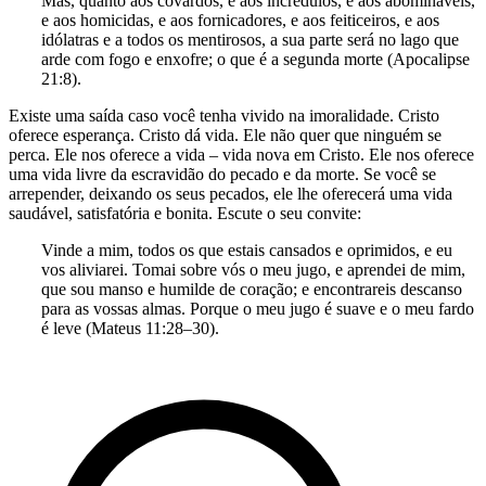
Mas, quanto aos covardos, e aos incrédulos, e aos abomináveis,
e aos homicidas, e aos fornicadores, e aos feiticeiros, e aos
idólatras e a todos os mentirosos, a sua parte será no lago que
arde com fogo e enxofre; o que é a segunda morte (Apocalipse
21:8).
Existe uma saída caso você tenha vivido na imoralidade. Cristo
oferece esperança. Cristo dá vida. Ele não quer que ninguém se
perca. Ele nos oferece a vida – vida nova em Cristo. Ele nos oferece
uma vida livre da escravidão do pecado e da morte. Se você se
arrepender, deixando os seus pecados, ele lhe oferecerá uma vida
saudável, satisfatória e bonita. Escute o seu convite:
Vinde a mim, todos os que estais cansados e oprimidos, e eu
vos aliviarei. Tomai sobre vós o meu jugo, e aprendei de mim,
que sou manso e humilde de coração; e encontrareis descanso
para as vossas almas. Porque o meu jugo é suave e o meu fardo
é leve (Mateus 11:28–30).