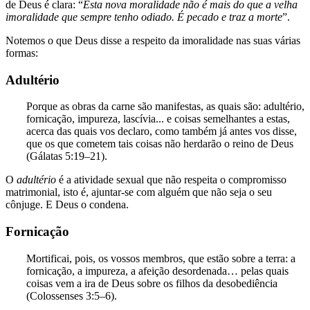
de Deus é clara: “
Esta nova moralidade não é mais do que a velha
imoralidade que sempre tenho odiado. É pecado e traz a morte
”.
Notemos o que Deus disse a respeito da imoralidade nas suas várias
formas:
Adultério
Porque as obras da carne são manifestas, as quais são: adultério,
fornicação, impureza, lascívia... e coisas semelhantes a estas,
acerca das quais vos declaro, como também já antes vos disse,
que os que cometem tais coisas não herdarão o reino de Deus
(Gálatas 5:19–21).
O
adultério
é a atividade sexual que não respeita o compromisso
matrimonial, isto é, ajuntar-se com alguém que não seja o seu
cônjuge. E Deus o condena.
Fornicação
Mortificai, pois, os vossos membros, que estão sobre a terra: a
fornicação, a impureza, a afeição desordenada… pelas quais
coisas vem a ira de Deus sobre os filhos da desobediência
(Colossenses 3:5–6).