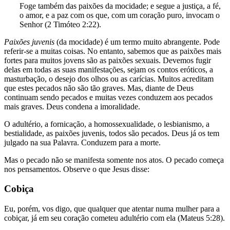
Foge também das paixões da mocidade; e segue a justiça, a fé,
o amor, e a paz com os que, com um coração puro, invocam o
Senhor (2 Timóteo 2:22).
Paixões juvenis
(da mocidade) é um termo muito abrangente. Pode
referir-se a muitas coisas. No entanto, sabemos que as paixões mais
fortes para muitos jovens são as paixões sexuais. Devemos fugir
delas em todas as suas manifestações, sejam os contos eróticos, a
masturbação, o desejo dos olhos ou as carícias. Muitos acreditam
que estes pecados não são tão graves. Mas, diante de Deus
continuam sendo pecados e muitas vezes conduzem aos pecados
mais graves. Deus condena a imoralidade.
O adultério, a fornicação, a homossexualidade, o lesbianismo, a
bestialidade, as paixões juvenis, todos são pecados. Deus já os tem
julgado na sua Palavra. Conduzem para a morte.
Mas o pecado não se manifesta somente nos atos. O pecado começa
nos pensamentos. Observe o que Jesus disse:
Cobiça
Eu, porém, vos digo, que qualquer que atentar numa mulher para a
cobiçar, já em seu coração cometeu adultério com ela (Mateus 5:28).