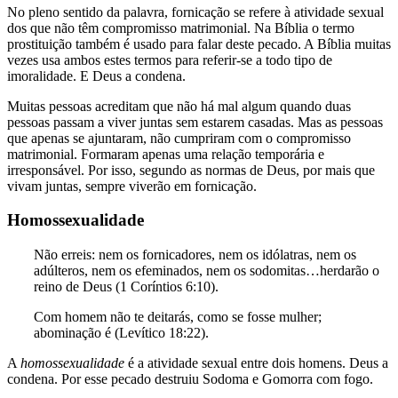
No pleno sentido da palavra, fornicação se refere à atividade sexual
dos que não têm compromisso matrimonial. Na Bíblia o termo
prostituição também é usado para falar deste pecado. A Bíblia muitas
vezes usa ambos estes termos para referir-se a todo tipo de
imoralidade. E Deus a condena.
Muitas pessoas acreditam que não há mal algum quando duas
pessoas passam a viver juntas sem estarem casadas. Mas as pessoas
que apenas se ajuntaram, não cumpriram com o compromisso
matrimonial. Formaram apenas uma relação temporária e
irresponsável. Por isso, segundo as normas de Deus, por mais que
vivam juntas, sempre viverão em fornicação.
Homossexualidade
Não erreis: nem os fornicadores, nem os idólatras, nem os
adúlteros, nem os efeminados, nem os sodomitas…herdarão o
reino de Deus (1 Coríntios 6:10).
Com homem não te deitarás, como se fosse mulher;
abominação é (Levítico 18:22).
A
homossexualidade
é a atividade sexual entre dois homens. Deus a
condena. Por esse pecado destruiu Sodoma e Gomorra com fogo.