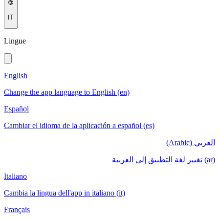
IT
Lingue
English
Change the app language to English (en)
Español
Cambiar el idioma de la aplicación a español (es)
العربي (Arabic)
(ar) تغيير لغة التطبيق إلى العربية
Italiano
Cambia la lingua dell'app in italiano (it)
Français