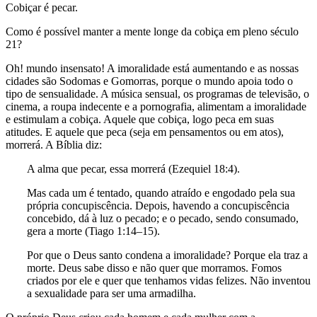
Cobiçar é pecar.
Como é possível manter a mente longe da cobiça em pleno século
21?
Oh! mundo insensato! A imoralidade está aumentando e as nossas
cidades são Sodomas e Gomorras, porque o mundo apoia todo o
tipo de sensualidade. A música sensual, os programas de televisão, o
cinema, a roupa indecente e a pornografia, alimentam a imoralidade
e estimulam a cobiça. Aquele que cobiça, logo peca em suas
atitudes. E aquele que peca (seja em pensamentos ou em atos),
morrerá. A Bíblia diz:
A alma que pecar, essa morrerá (Ezequiel 18:4).
Mas cada um é tentado, quando atraído e engodado pela sua
própria concupiscência. Depois, havendo a concupiscência
concebido, dá à luz o pecado; e o pecado, sendo consumado,
gera a morte (Tiago 1:14–15).
Por que o Deus santo condena a imoralidade? Porque ela traz a
morte. Deus sabe disso e não quer que morramos. Fomos
criados por ele e quer que tenhamos vidas felizes. Não inventou
a sexualidade para ser uma armadilha.