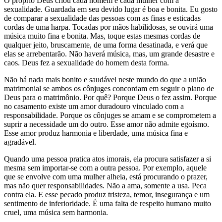
O próprio Deus criou cada homem e cada mulher com a
sexualidade. Guardada em seu devido lugar é boa e bonita. Eu gosto
de comparar a sexualidade das pessoas com as finas e esticadas
cordas de uma harpa. Tocadas por mãos habilidosas, se ouvirá uma
música muito fina e bonita. Mas, toque estas mesmas cordas de
qualquer jeito, bruscamente, de uma forma desatinada, e verá que
elas se arrebentarão. Não haverá música, mas, um grande desastre e
caos. Deus fez a sexualidade do homem desta forma.
Não há nada mais bonito e saudável neste mundo do que a união
matrimonial se ambos os cônjuges concordam em seguir o plano de
Deus para o matrimônio. Por quê? Porque Deus o fez assim. Porque
no casamento existe um amor duradouro vinculado com a
responsabilidade. Porque os cônjuges se amam e se comprometem a
suprir a necessidade um do outro. Esse amor não admite egoísmo.
Esse amor produz harmonia e liberdade, uma música fina e
agradável.
Quando uma pessoa pratica atos imorais, ela procura satisfazer a si
mesma sem importar-se com a outra pessoa. Por exemplo, aquele
que se envolve com uma mulher alheia, está procurando o prazer,
mas não quer responsabilidades. Não a ama, somente a usa. Peca
contra ela. E esse pecado produz tristeza, temor, insegurança e um
sentimento de inferioridade. É uma falta de respeito humano muito
cruel, uma música sem harmonia.