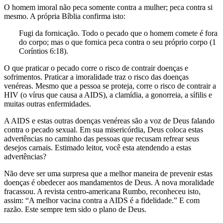
O homem imoral não peca somente contra a mulher; peca contra si
mesmo. A própria Bíblia confirma isto:
Fugi da fornicação. Todo o pecado que o homem comete é fora
do corpo; mas o que fornica peca contra o seu próprio corpo (1
Coríntios 6:18).
O que praticar o pecado corre o risco de contrair doenças e
sofrimentos. Praticar a imoralidade traz o risco das doenças
venéreas. Mesmo que a pessoa se proteja, corre o risco de contrair a
HIV (o vírus que causa a AIDS), a clamídia, a gonorreia, a sífilis e
muitas outras enfermidades.
A AIDS e estas outras doenças venéreas são a voz de Deus falando
contra o pecado sexual. Em sua misericórdia, Deus coloca estas
advertências no caminho das pessoas que recusam refrear seus
desejos carnais. Estimado leitor, você esta atendendo a estas
advertências?
Não deve ser uma surpresa que a melhor maneira de prevenir estas
doenças é obedecer aos mandamentos de Deus. A nova moralidade
fracassou. A revista centro-americana Rumbo, reconheceu isto,
assim: “A melhor vacina contra a AIDS é a fidelidade.” E com
razão. Este sempre tem sido o plano de Deus.