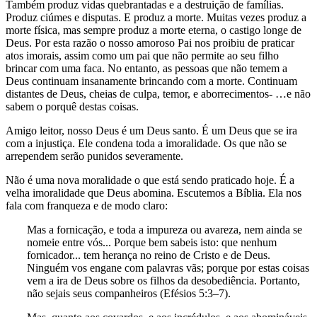
Também produz vidas quebrantadas e a destruição de famílias.
Produz ciúmes e disputas. E produz a morte. Muitas vezes produz a
morte física, mas sempre produz a morte eterna, o castigo longe de
Deus. Por esta razão o nosso amoroso Pai nos proibiu de praticar
atos imorais, assim como um pai que não permite ao seu filho
brincar com uma faca. No entanto, as pessoas que não temem a
Deus continuam insanamente brincando com a morte. Continuam
distantes de Deus, cheias de culpa, temor, e aborrecimentos- …e não
sabem o porquê destas coisas.
Amigo leitor, nosso Deus é um Deus santo. É um Deus que se ira
com a injustiça. Ele condena toda a imoralidade. Os que não se
arrependem serão punidos severamente.
Não é uma nova moralidade o que está sendo praticado hoje. É a
velha imoralidade que Deus abomina. Escutemos a Bíblia. Ela nos
fala com franqueza e de modo claro:
Mas a fornicação, e toda a impureza ou avareza, nem ainda se
nomeie entre vós... Porque bem sabeis isto: que nenhum
fornicador... tem herança no reino de Cristo e de Deus.
Ninguém vos engane com palavras vãs; porque por estas coisas
vem a ira de Deus sobre os filhos da desobediência. Portanto,
não sejais seus companheiros (Efésios 5:3–7).