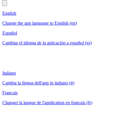
English
Change the app language to English (en)
Español
Cambiar el idioma de la aplicación a español (es)
Italiano
Cambia la lingua dell'app in italiano (it)
Français
Changer la langue de l'application en français (fr)