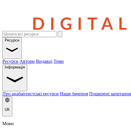
Ресурси
Ресурси
Автори
Видавці
Теми
Інформація
Про анабаптистські ресурси
Наше бачення
Поширені запитання
UK
Мови