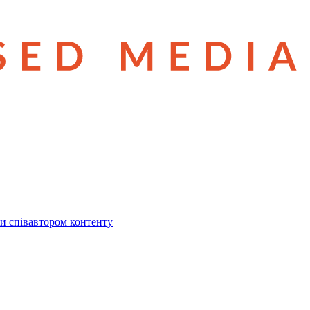
и співавтором контенту