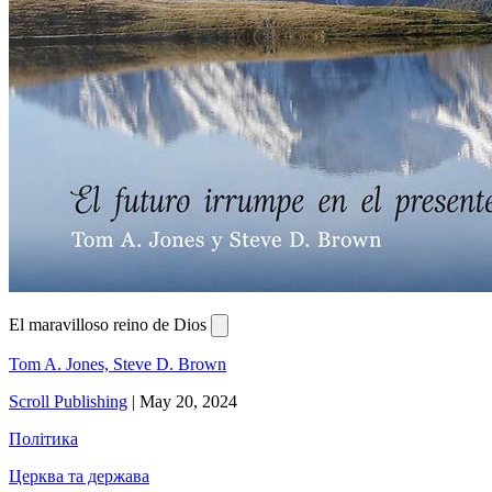
El maravilloso reino de Dios
Tom A. Jones, Steve D. Brown
Scroll Publishing
|
May 20, 2024
Політика
Церква та держава