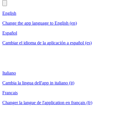
English
Change the app language to English (en)
Español
Cambiar el idioma de la aplicación a español (es)
Italiano
Cambia la lingua dell'app in italiano (it)
Français
Changer la langue de l'application en français (fr)