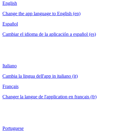
English
Change the app language to English (en)
Español
Cambiar el idioma de la aplicación a español (es)
Italiano
Cambia la lingua dell'app in italiano (it)
Français
Changer la langue de l'application en français (fr)
Portuguese