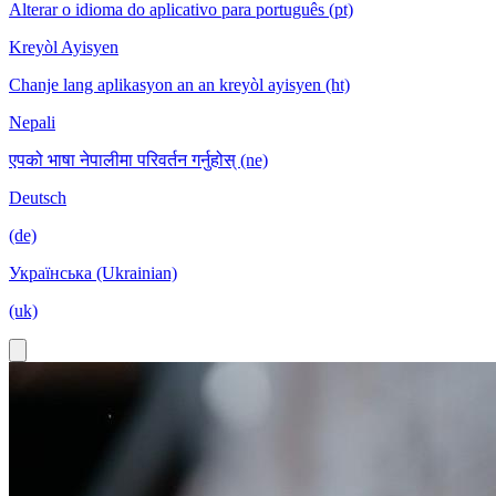
Alterar o idioma do aplicativo para português (pt)
Kreyòl Ayisyen
Chanje lang aplikasyon an an kreyòl ayisyen (ht)
Nepali
एपको भाषा नेपालीमा परिवर्तन गर्नुहोस् (ne)
Deutsch
(de)
Українська (Ukrainian)
(uk)