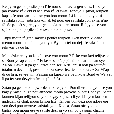
Relijyon gen kapasite pou l’ fè nou santi lavi a gen sans. Li ka yon ti
jan konble kèk vid ki nan yon kè ki swaf Bondye. Epitou, relijyon
kapab fè nou santi nou se yon bon moun. Li ka ban nou yon ti
satisfaksyon… satisfaksyon ak tèt nou, epi satisfaksyon ak sa n’ap
fè. Se poutèt sa, relijyon gen tandans atire moun. Relijyon se yon
sijè ki toujou popilè kèlkeswa kote ou pase.
Anpil moun fè gran sakrifis poutèt relijyon. Gen moun ki dakò
menm mouri poutèt relijyon yo. Byen petèt ou deja fè sakrifis pou
relijyon pa ou la.
Men, èske relijyon kapab sove yon moun ? Èske yon lavi relijye se
sa Bondye ap chache ? Èske se sa k’ap pèmèt nou antre nan syèl la
? Non. Paske si pa gen lafwa nan Jezi Kris, epi si nou pa soumèt
totalman devan Li, pèsonn pa ka sove. Jezi te di konsa : « Sa M’ap
di ou la a, se vre wi : Pèsonn pa kapab wè peyi kote Bondye Wa a si
li pa fèt yon dezyèm fwa » (Jan 3.3).
Satan pa gen okenn pwoblèm ak relijyon. Pou di vre, relijyon se yon
bagay Satan itilize pou anpeche moun pwoche pi pre Bondye. Satan
konnen kijan relijyon se yon bagay ki pisan li ye. Li byen konnen
andedan kè chak moun ki sou latè, genyen yon dezi pou adore epi
yon dezi pou twouve satisfaksyon. Konsa, Satan ofri yon bann
bagay pou moun eseye satisfè dezi sa yo san yo pa janm chache