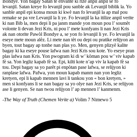
Bondye. Yon bagay Satan te envante ki rize anpil anpil se fo
levanjil. Satan kreye fo levanjil pou sanble ak Levanjil biblik la. Yo
sanble anpil epi konsa moun ki kwè nan fo levanjil la ap mal pou
remake se pa vre Levanjil la li ye. Fo levanjil la ka itilize anpil verite
ki nan Bib la, men depi li pa janm mande yon moun pou l’ soumèt
volonte li devan Jezi Kris, ni pou l’ mete konfyans li nan Jezi Kris
ak nan otorite Pawòl Bondye a, se yon fo levanjil li ye. Fo levanjil la
eseye mete moun alèz. Li mete nan tèt ou depi ou pratike relijyon an
byen, tout bagay ap tonbe nan plas yo. Men, genyen plizyè kalite
bagay ki ka eseye pouse lafwa nan Jezi Kris sou kote. Yo eseye pran
plas lafwa nan Kris. Yon pwogram ki di w’ kòman pou w’ viv kapab
fè sa. Yon legliz kapab fè sa. Epi, kilti kote n’ap viv la kapab fè sa
tou. Depi bagay sa yo parèt pi enpòtan pase lafwa, se relijyon ki
ranplase lafwa. Pafwa, yon moun kapab manm nan yon legliz
kretyen, epi li kapab mennen lavi li tankou yon « bon kretyen, »
men si konfyans li se nan bagay sa yo olye nan Jezi Kris, se relijyon
ase li genyen. Se nan twou relijyon l’ ap mennen l’ kanmenm.
-
The Way of Truth (Chemen Verite a)
Volim 7 Nimewo 5