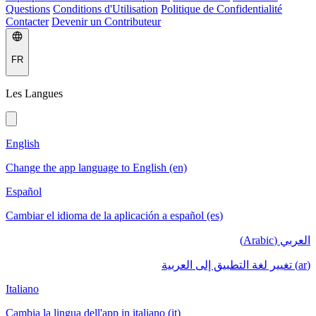
Questions
Conditions d'Utilisation
Politique de Confidentialité
Contacter
Devenir un Contributeur
FR
Les Langues
English
Change the app language to English (en)
Español
Cambiar el idioma de la aplicación a español (es)
العربي (Arabic)
(ar) تغيير لغة التطبيق إلى العربية
Italiano
Cambia la lingua dell'app in italiano (it)