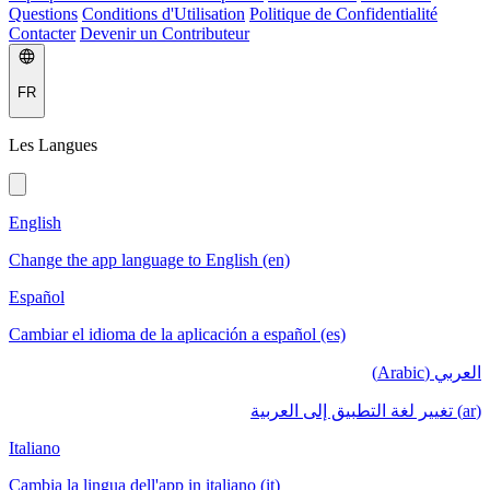
Questions
Conditions d'Utilisation
Politique de Confidentialité
Contacter
Devenir un Contributeur
FR
Les Langues
English
Change the app language to English (en)
Español
Cambiar el idioma de la aplicación a español (es)
العربي (Arabic)
(ar) تغيير لغة التطبيق إلى العربية
Italiano
Cambia la lingua dell'app in italiano (it)