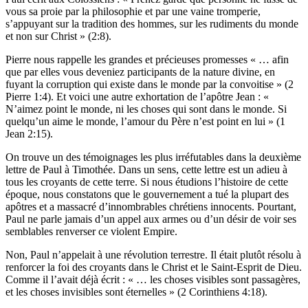
vous sa proie par la philosophie et par une vaine tromperie,
s’appuyant sur la tradition des hommes, sur les rudiments du monde
et non sur Christ » (2:8).
Pierre nous rappelle les grandes et précieuses promesses « … afin
que par elles vous deveniez participants de la nature divine, en
fuyant la corruption qui existe dans le monde par la convoitise » (2
Pierre 1:4). Et voici une autre exhortation de l’apôtre Jean : «
N’aimez point le monde, ni les choses qui sont dans le monde. Si
quelqu’un aime le monde, l’amour du Père n’est point en lui » (1
Jean 2:15).
On trouve un des témoignages les plus irréfutables dans la deuxième
lettre de Paul à Timothée. Dans un sens, cette lettre est un adieu à
tous les croyants de cette terre. Si nous étudions l’histoire de cette
époque, nous constatons que le gouvernement a tué la plupart des
apôtres et a massacré d’innombrables chrétiens innocents. Pourtant,
Paul ne parle jamais d’un appel aux armes ou d’un désir de voir ses
semblables renverser ce violent Empire.
Non, Paul n’appelait à une révolution terrestre. Il était plutôt résolu à
renforcer la foi des croyants dans le Christ et le Saint-Esprit de Dieu.
Comme il l’avait déjà écrit : « … les choses visibles sont passagères,
et les choses invisibles sont éternelles » (2 Corinthiens 4:18).