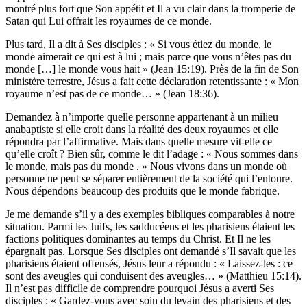
montré plus fort que Son appétit et Il a vu clair dans la tromperie de
Satan qui Lui offrait les royaumes de ce monde.
Plus tard, Il a dit à Ses disciples : « Si vous étiez du monde, le
monde aimerait ce qui est à lui ; mais parce que vous n’êtes pas du
monde […] le monde vous hait » (Jean 15:19). Près de la fin de Son
ministère terrestre, Jésus a fait cette déclaration retentissante : « Mon
royaume n’est pas de ce monde… » (Jean 18:36).
Demandez à n’importe quelle personne appartenant à un milieu
anabaptiste si elle croit dans la réalité des deux royaumes et elle
répondra par l’affirmative. Mais dans quelle mesure vit-elle ce
qu’elle croît ? Bien sûr, comme le dit l’adage : « Nous sommes dans
le monde, mais pas du monde . » Nous vivons dans un monde où
personne ne peut se séparer entièrement de la société qui l’entoure.
Nous dépendons beaucoup des produits que le monde fabrique.
Je me demande s’il y a des exemples bibliques comparables à notre
situation. Parmi les Juifs, les sadducéens et les pharisiens étaient les
factions politiques dominantes au temps du Christ. Et Il ne les
épargnait pas. Lorsque Ses disciples ont demandé s’Il savait que les
pharisiens étaient offensés, Jésus leur a répondu : « Laissez-les : ce
sont des aveugles qui conduisent des aveugles… » (Matthieu 15:14).
Il n’est pas difficile de comprendre pourquoi Jésus a averti Ses
disciples : « Gardez-vous avec soin du levain des pharisiens et des