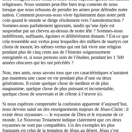
religieuses. Nous sommes peut-être bien trop contents de nous
lorsque que nous refusons de prendre les armes pour défendre notre
nation. Comment pouvons-nous vivre égoïstement dans notre petit
coin quand le monde se dirige résolument vers l’autodestruction ?
Sommes-nous parfaitement ignorants, tandis qu’une épée est
suspendue par un cheveu au-dessus de notre tête ? Sommes-nous
indifférents, suffisants, égoïstes et délibérément distants ? Est-ce que
cela ressemble aux vertus pour lesquelles des milliers de martyrs ont
choisi de mourir, les mêmes vertus qui ont fait vivre une religion
pendant plus de cinq cents ans de l’histoire soigneusement
enregistrée et, si nous prenons soin de l’étudier, pendant les 1 500
années obscures qui les ont précédés ?
Non, mes amis, nous savons tous que ces caractéristiques n’auraient
pas maintenu une cause en vie pendant plus d’une ou deux
générations. Il existe quelque chose de meilleur et de plus
magnanime, quelque chose de plus puissant et incontestable,
quelque chose de souverain et de céleste à l’œuvre ici.
Si nous espérons comprendre la confusion apparente d’aujourd’hui,
nous devons saisir un des enseignements majeurs de Jésus-Christ : il
existe deux royaumes — le royaume de Dieu et le royaume de ce
monde. Le Nouveau Testament indique clairement que ces deux
royaumes ne sont pas compatibles. Un des exemples les plus
frappants est celui de la tentation de Jésus au désert. Jésus s’est