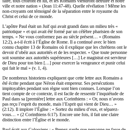
faire, tous croiront en lui, et les Romains viendront détruire et notre
ville et notre nation » (Jean 11:47-48). Quelle révélation ! Même les
non-croyants ont témoigné de la séparation entre le royaume du
Christ et celui de ce monde.
L’apôtre Paul était un Juif qui avait grandi dans un milieu très «
patriotique » et qui avait été formé par un célèbre pharisien de son
temps. « Ne vous conformez pas au siècle présent… » (Romains
12:2), a-t-il écrit à l’Église de Rome. Il a continué avec le bien
connu chapitre 13 de Romains où il explique que les chrétiens ont le
devoir d’obéir aux autorités et de les respecter. « Que toute personne
soit soumise aux autorités supérieures […] Le magistrat est serviteur
de Dieu pour ton bien […] pour exercer la vengeance et punir celui
qui fait le mal » (v. 1, 4).
De nombreux historiens expliquent que cette lettre aux Romains a
été écrite pendant que Néron était empereur. Ses persécutions
impitoyables pendant son règne sont bien connues. Lorsque l’on
tient compte de ce contexte, il est facile de ressentir l’inquiétude de
Paul dans sa [première] lettre aux Corinthiens : « Or, nous n’avons
pas reçu l’esprit du monde, mais l’Esprit qui vient de Dieu… »
(2:12). Il implore l’Église : « Sortez du milieu d’eux, et séparez-
vous… » (2 Corinthiens 6:17). Encore une fois, il fait une claire
distinction entre l’Église et le monde.
Paul écrit aux Colossiens : « Prenez garde que personne ne fasse de