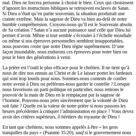
mal. Dieu ne forcera personne à choisir le bien. Ceux qui choisissent
d’ignorer les instructions bibliques se retrouvent esclaves de Satan.
Si Dieu n’était qu’en partie souverain, la situation produirait une
crainte extrême. Mais la sagesse de Dieu va bien au-delà de notre
humble compréhension. Croyons-nous qu’Il est le Souverain absolu
de Sa création ? Satan n’a aucune puissance sauf celle que Dieu lui
permet d’avoir. Même si tout semble s’écrouler à l’échelle mondiale
ou même si nos épreuves personnelles semblent insupportables,
nous pouvons croire que notre Dieu règne suprêmement. D’une
façon insondable, nous endurons ces épreuves pour notre bien ou
pour le bien des générations à venir.
La prière est l’outil le plus efficace pour le chrétien. Il ne tient qu’à
nous de dire nos ennuis au Christ et de Le laisser porter les fardeaux
qui sont trop lourds pour nous. Sommes-nous contents de confier
notre avenir à Dieu ou préférons-nous garder le contrôle ? Lorsque
nous favorisons un parti politique en particulier, nous retirons le
pouvoir de la main de Dieu en le remplaçant par la sagesse de
l’homme. Pouvons-nous prier sincèrement que la volonté de Dieu
soit faite ? Quelle est la valeur de notre prière si nous passons les
heures précédentes à critiquer l’administration en place ? Vous devez
avoir des critères supérieurs, ô héritiers du royaume de Dieu !
En tant que chrétiens, nous sommes appelés à être « les gens
tranquilles du pays » (Psaume 35:20),
sauf
si le gouvernement nous