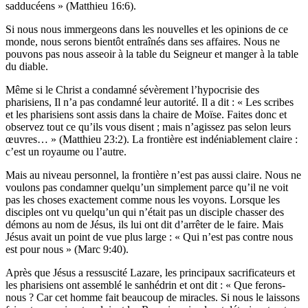
sadducéens » (Matthieu 16:6).
Si nous nous immergeons dans les nouvelles et les opinions de ce
monde, nous serons bientôt entraînés dans ses affaires. Nous ne
pouvons pas nous asseoir à la table du Seigneur et manger à la table
du diable.
Même si le Christ a condamné sévèrement l’hypocrisie des
pharisiens, Il n’a pas condamné leur autorité. Il a dit : « Les scribes
et les pharisiens sont assis dans la chaire de Moïse. Faites donc et
observez tout ce qu’ils vous disent ; mais n’agissez pas selon leurs
œuvres… » (Matthieu 23:2). La frontière est indéniablement claire :
c’est un royaume ou l’autre.
Mais au niveau personnel, la frontière n’est pas aussi claire. Nous ne
voulons pas condamner quelqu’un simplement parce qu’il ne voit
pas les choses exactement comme nous les voyons. Lorsque les
disciples ont vu quelqu’un qui n’était pas un disciple chasser des
démons au nom de Jésus, ils lui ont dit d’arrêter de le faire. Mais
Jésus avait un point de vue plus large : « Qui n’est pas contre nous
est pour nous » (Marc 9:40).
Après que Jésus a ressuscité Lazare, les principaux sacrificateurs et
les pharisiens ont assemblé le sanhédrin et ont dit : « Que ferons-
nous ? Car cet homme fait beaucoup de miracles. Si nous le laissons