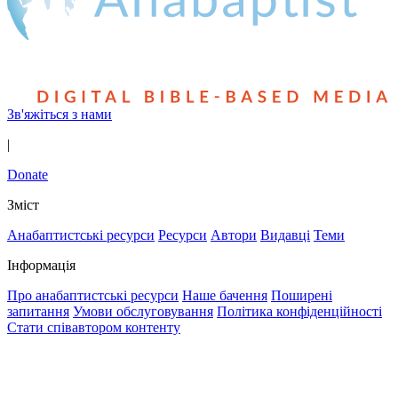
Зв'яжіться з нами
|
Donate
Зміст
Анабаптистські ресурси
Ресурси
Автори
Видавці
Теми
Інформація
Про анабаптистські ресурси
Наше бачення
Поширені
запитання
Умови обслуговування
Політика конфіденційності
Стати співавтором контенту