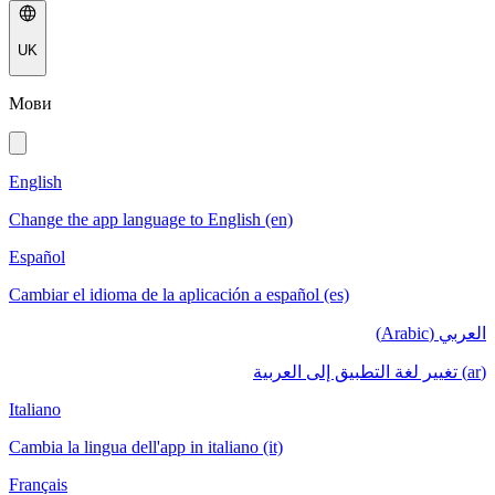
UK
Мови
English
Change the app language to English (en)
Español
Cambiar el idioma de la aplicación a español (es)
العربي (Arabic)
(ar) تغيير لغة التطبيق إلى العربية
Italiano
Cambia la lingua dell'app in italiano (it)
Français