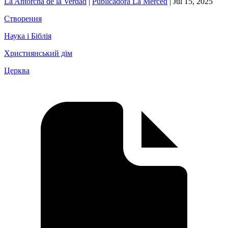
La Antorcha de la Verdad
|
Publicadora La Merced
|
Jul 15, 2025
Створення
Наука і Біблія
Християнський дім
Церква