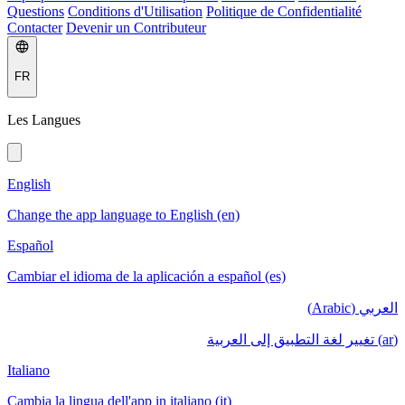
Questions
Conditions d'Utilisation
Politique de Confidentialité
Contacter
Devenir un Contributeur
FR
Les Langues
English
Change the app language to English (en)
Español
Cambiar el idioma de la aplicación a español (es)
العربي (Arabic)
(ar) تغيير لغة التطبيق إلى العربية
Italiano
Cambia la lingua dell'app in italiano (it)