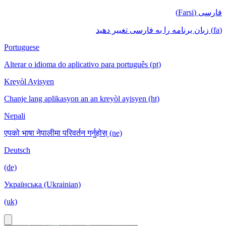
فارسی (Farsi)
(fa) زبان برنامه را به فارسی تغییر دهید
Portuguese
Alterar o idioma do aplicativo para português (pt)
Kreyòl Ayisyen
Chanje lang aplikasyon an an kreyòl ayisyen (ht)
Nepali
एपको भाषा नेपालीमा परिवर्तन गर्नुहोस् (ne)
Deutsch
(de)
Українська (Ukrainian)
(uk)