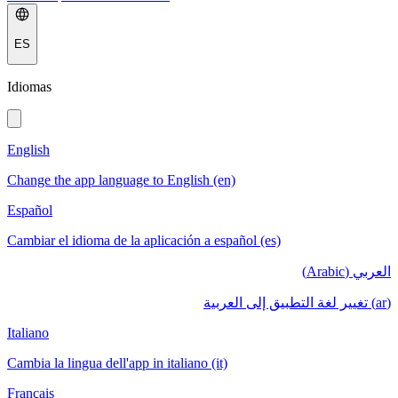
ES
Idiomas
English
Change the app language to English (en)
Español
Cambiar el idioma de la aplicación a español (es)
العربي (Arabic)
(ar) تغيير لغة التطبيق إلى العربية
Italiano
Cambia la lingua dell'app in italiano (it)
Français