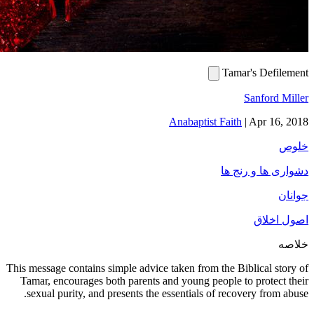
This message
Tamar, en
sexual p