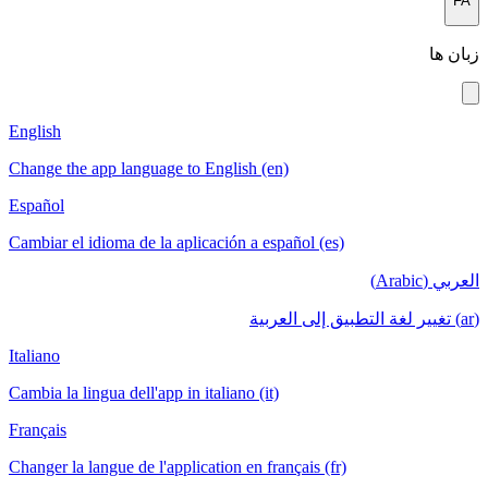
English
Change the a
Español
Cambiar el i
Italiano
Cambia la lin
Français
Changer la la