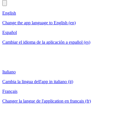
English
Change the app language to English (en)
Español
Cambiar el idioma de la aplicación a español (es)
Italiano
Cambia la lingua dell'app in italiano (it)
Français
Changer la langue de l'application en français (fr)