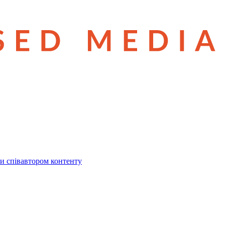
и співавтором контенту