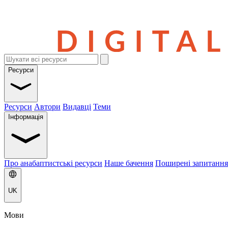
Ресурси
Ресурси
Автори
Видавці
Теми
Інформація
Про анабаптистські ресурси
Наше бачення
Поширені запитання
UK
Мови