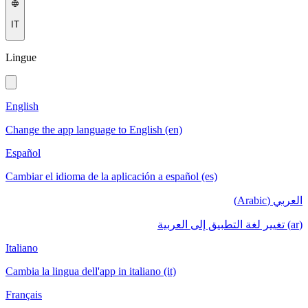
IT
Lingue
English
Change the app language to English (en)
Español
Cambiar el idioma de la aplicación a español (es)
العربي (Arabic)
(ar) تغيير لغة التطبيق إلى العربية
Italiano
Cambia la lingua dell'app in italiano (it)
Français