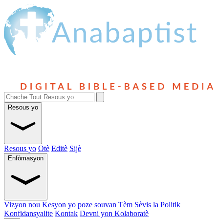
Resous yo
Resous yo
Otè
Editè
Sijè
Enfòmasyon
Vizyon nou
Kesyon yo poze souvan
Tèm Sèvis la
Politik
Konfidansyalite
Kontak
Devni yon Kolaboratè