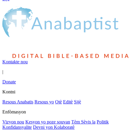
Kontakte nou
|
Donate
Kontni
Resous Anabatis
Resous yo
Otè
Editè
Sijè
Enfòmasyon
Vizyon nou
Kesyon yo poze souvan
Tèm Sèvis la
Politik
Konfidansyalite
Devni yon Kolaboratè