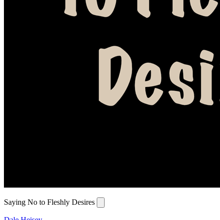
Saying No to Fleshly Desires
Dale Heisey