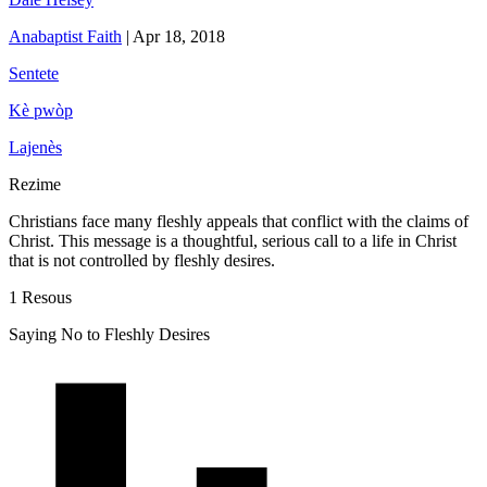
Anabaptist Faith
|
Apr 18, 2018
Sentete
Kè pwòp
Lajenès
Rezime
Christians face many fleshly appeals that conflict with the claims of
Christ. This message is a thoughtful, serious call to a life in Christ
that is not controlled by fleshly desires.
1 Resous
Saying No to Fleshly Desires