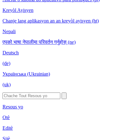
Kreyòl Ayisyen
Chanje lang aplikasyon an an kreyòl ayisyen (ht)
Nepali
एपको भाषा नेपालीमा परिवर्तन गर्नुहोस् (ne)
Deutsch
(de)
Українська (Ukrainian)
(uk)
Resous yo
Otè
Editè
Sijè