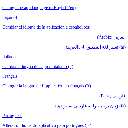
Change the a
Español
Cambiar el i
Italiano
Cambia la lin
Français
Changer la la
Portuguese
Alterar o id