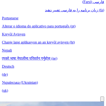
Portuguese
Alterar o id
Kreyòl Ayis
Chanje lang 
Nepali
एपको भाषा नेपा
Deutsch
(de)
Українська 
(uk)