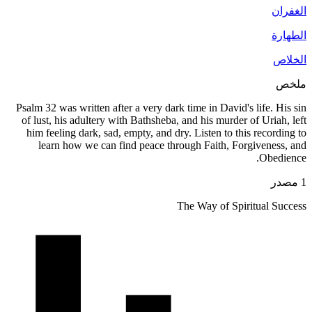
Psalm 32 w
of lust, 
him feel
learn