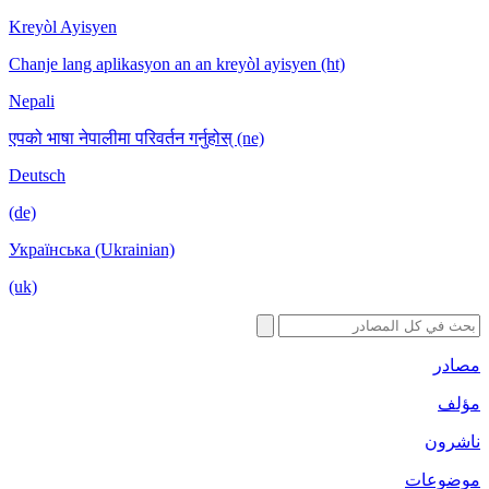
Kreyòl Ayis
Chanje lang 
Nepali
एपको भाषा नेपा
Deutsch
(de)
Українська 
(uk)