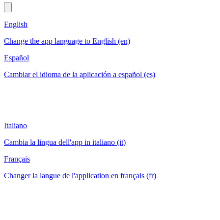
English
Change the app language to English (en)
Español
Cambiar el idioma de la aplicación a español (es)
Italiano
Cambia la lingua dell'app in italiano (it)
Français
Changer la langue de l'application en français (fr)