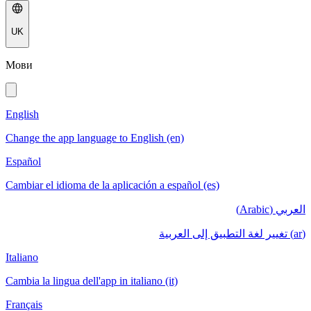
UK
Мови
English
Change the app language to English (en)
Español
Cambiar el idioma de la aplicación a español (es)
العربي (Arabic)
(ar) تغيير لغة التطبيق إلى العربية
Italiano
Cambia la lingua dell'app in italiano (it)
Français