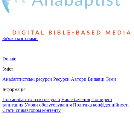
Зв'яжіться з нами
|
Donate
Зміст
Анабаптистські ресурси
Ресурси
Автори
Видавці
Теми
Інформація
Про анабаптистські ресурси
Наше бачення
Поширені
запитання
Умови обслуговування
Політика конфіденційності
Стати співавтором контенту