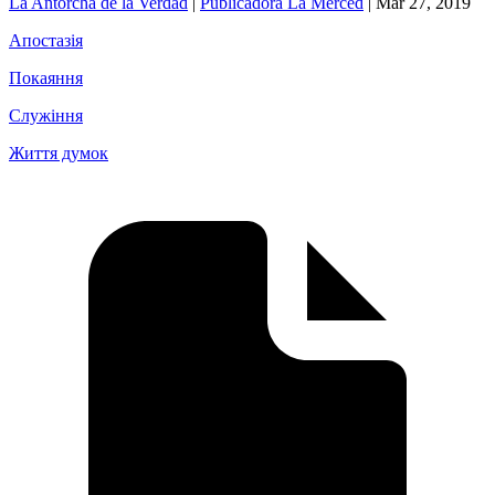
La Antorcha de la Verdad
|
Publicadora La Merced
|
Mar 27, 2019
Апостазія
Покаяння
Служіння
Життя думок