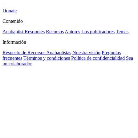
|
Donate
Contenido
Anabaptist Resources
Recursos
Autores
Los publicadores
Temas
Información
Respecto de Recursos Anabaptistas
Nuestra visión
Preguntas
frecuentes
Términos y condiciones
Política de confidencialidad
Sea
un colaborador