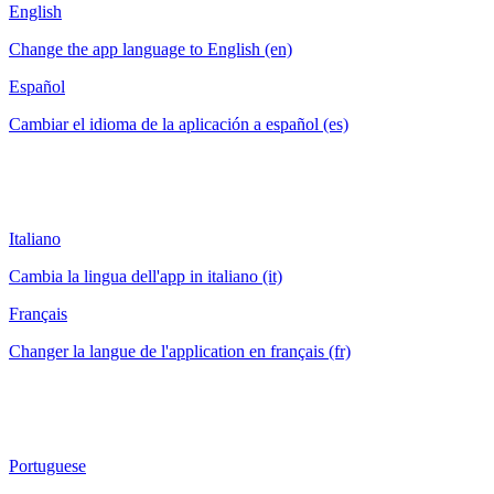
English
Change the app language to English (en)
Español
Cambiar el idioma de la aplicación a español (es)
Italiano
Cambia la lingua dell'app in italiano (it)
Français
Changer la langue de l'application en français (fr)
Portuguese