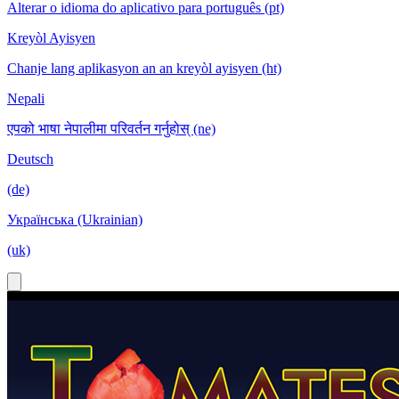
Alterar o idioma do aplicativo para português (pt)
Kreyòl Ayisyen
Chanje lang aplikasyon an an kreyòl ayisyen (ht)
Nepali
एपको भाषा नेपालीमा परिवर्तन गर्नुहोस् (ne)
Deutsch
(de)
Українська (Ukrainian)
(uk)