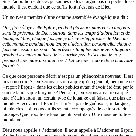
Si « l’adoration » de ces personnes ne les éloigne pas du péché de ce
monde, il est évident que ce qu’ils font n’est pas de Dieu.
Un nouveau membre d’une certaine assemblée évangélique a dit :
Oui, j’ai côtoyé cette Eglise pendant plusieurs mois et j’ai toujours
senti la présence de Dieu, surtout dans les temps d’adoration et de
louange. Mais, chaque fois que je désire m’approcher de Dieu de
cette manière pendant mon temps d’adoration personnelle, chaque
fois que j’essaie de sentir Sa présence tangible que je sens toujours
pendant les cultes publics, je n’y arrive pas. Est-ce que je m’y
prends d’une mauvaise manière ? Est-ce que j’adore de la mauvaise
façon
3
?
Ce que cette personne décrit n’est pas un phénomène nouveau. Il est
très commun. N’avez-vous pas remarqué qu’en général, personne ne
« reçoit l’Esprit » dans les cultes publics avant d’avoir été ému par le
son de la musique bruyante ? Peut-être, avez-vous aussi remarqué
que c’était surtout un certain type de louange qui faisait que plus de
monde « recevaient l’Esprit ». Il n’y a pas de guérisons, ni langues,
ni miracles… à moins qu’ils soient accompagnés de cette sorte de
louange. Quelle sorte de louange utilisent-ils ? Une musique forte et
mondaine.
Dieu nous appelle à l’adoration. Il nous appelle à L’adorer en Esprit.
Agiter la queue du cheval avec toujours plus d’énergie, de volume et