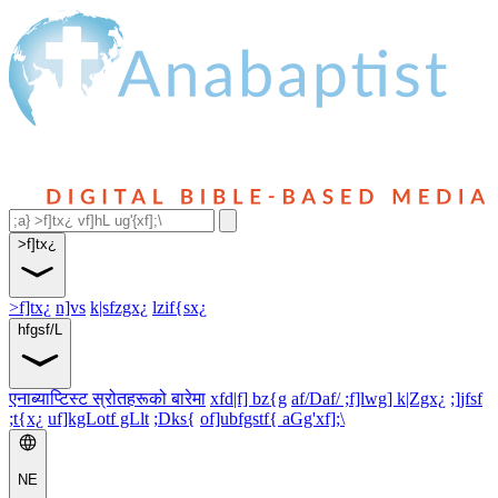
>f]tx¿
>f]tx¿
n]vs
k|sfzgx¿
lzif{sx¿
hfgsf/L
एनाब्याप्टिस्ट स्रोतहरूको बारेमा
xfd|f] bz{g
af/Daf/ ;f]lwg] k|Zgx¿
;]jfsf
;t{x¿
uf]kgLotf gLlt
;Dks{
of]ubfgstf{ aGg'xf];\
NE