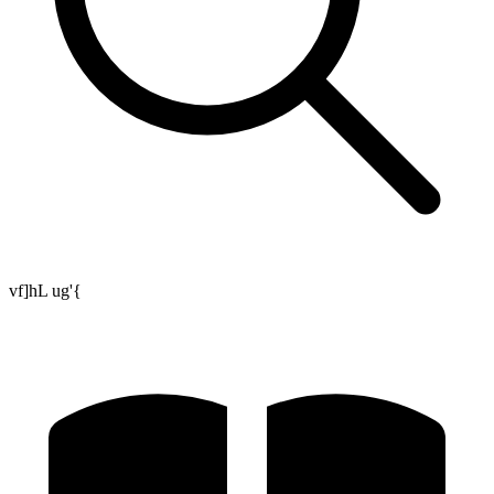
vf]hL ug'{