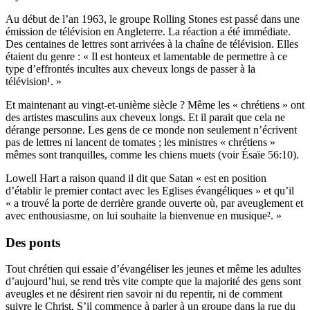
Au début de l’an 1963, le groupe Rolling Stones est passé dans une
émission de télévision en Angleterre. La réaction a été immédiate.
Des centaines de lettres sont arrivées à la chaîne de télévision. Elles
étaient du genre : « Il est honteux et lamentable de permettre à ce
type d’effrontés incultes aux cheveux longs de passer à la
télévision¹. »
Et maintenant au vingt-et-unième siècle ? Même les « chrétiens » ont
des artistes masculins aux cheveux longs. Et il parait que cela ne
dérange personne. Les gens de ce monde non seulement n’écrivent
pas de lettres ni lancent de tomates ; les ministres « chrétiens »
mêmes sont tranquilles, comme les chiens muets (voir Ésaïe 56:10).
Lowell Hart a raison quand il dit que Satan « est en position
d’établir le premier contact avec les Eglises évangéliques » et qu’il
« a trouvé la porte de derrière grande ouverte où, par aveuglement et
avec enthousiasme, on lui souhaite la bienvenue en musique². »
Des ponts
Tout chrétien qui essaie d’évangéliser les jeunes et même les adultes
d’aujourd’hui, se rend très vite compte que la majorité des gens sont
aveugles et ne désirent rien savoir ni du repentir, ni de comment
suivre le Christ. S’il commence à parler à un groupe dans la rue du