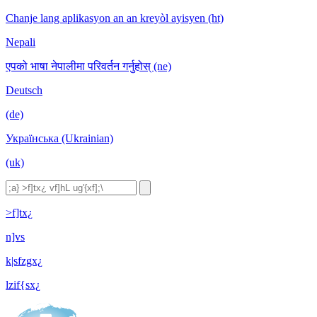
Chanje lang aplikasyon an an kreyòl ayisyen (ht)
Nepali
एपको भाषा नेपालीमा परिवर्तन गर्नुहोस् (ne)
Deutsch
(de)
Українська (Ukrainian)
(uk)
>f]tx¿
n]vs
k|sfzgx¿
lzif{sx¿