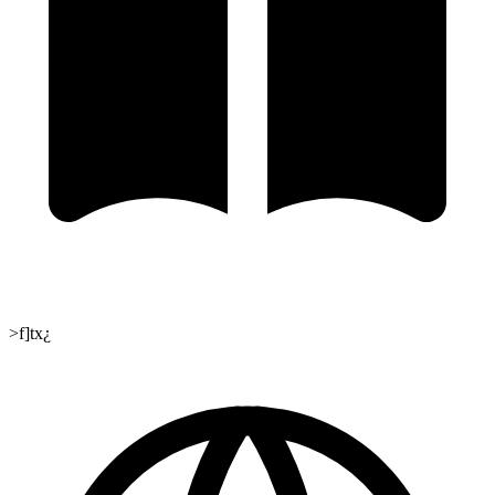
>f]tx¿