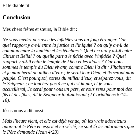
Et le diable rit.
Conclusion
Mes chers frères et sœurs, la Bible dit :
Ne vous mettez pas avec les infidèles sous un joug étranger. Car
quel rapport y a-t-il entre la justice et l’iniquité ? ou qu’y a-t-il de
commun entre la lumière et les ténèbres ? Quel accord y a-t-il entre
Christ et Bélial ? ou quelle part a le fidèle avec l’infidèle ? Quel
rapport y a-t-il entre le temple de Dieu et les idoles ? Car nous
sommes le temple du Dieu vivant, comme Dieu l’a dit : J’habiterai
et je marcherai au milieu d’eux ; je serai leur Dieu, et ils seront mon
peuple. C’est pourquoi, sortez du milieu d’eux, et séparez-vous, dit
le Seigneur ; ne touchez pas à ce qui est impur, et je vous
accueillerai, Je serai pour vous un père, et vous serez pour moi des
fils et des filles, dit le Seigneur tout-puissant (2 Corinthiens 6:14–
18).
Jésus nous a dit aussi :
Mais l’heure vient, et elle est déjà venue, où les vrais adorateurs
adoreront le Père en esprit et en vérité; ce sont là les adorateurs que
le Père demande (Jean 4:23).