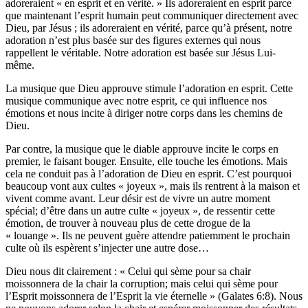
adoreraient « en esprit et en vérité. » Ils adoreraient en esprit parce
que maintenant l’esprit humain peut communiquer directement avec
Dieu, par Jésus ; ils adoreraient en vérité, parce qu’à présent, notre
adoration n’est plus basée sur des figures externes qui nous
rappellent le véritable. Notre adoration est basée sur Jésus Lui-
même.
La musique que Dieu approuve stimule l’adoration en esprit. Cette
musique communique avec notre esprit, ce qui influence nos
émotions et nous incite à diriger notre corps dans les chemins de
Dieu.
Par contre, la musique que le diable approuve incite le corps en
premier, le faisant bouger. Ensuite, elle touche les émotions. Mais
cela ne conduit pas à l’adoration de Dieu en esprit. C’est pourquoi
beaucoup vont aux cultes « joyeux », mais ils rentrent à la maison et
vivent comme avant. Leur désir est de vivre un autre moment
spécial; d’être dans un autre culte « joyeux », de ressentir cette
émotion, de trouver à nouveau plus de cette drogue de la
« louange ». Ils ne peuvent guère attendre patiemment le prochain
culte où ils espèrent s’injecter une autre dose…
Dieu nous dit clairement : « Celui qui sème pour sa chair
moissonnera de la chair la corruption; mais celui qui sème pour
l’Esprit moissonnera de l’Esprit la vie éternelle » (Galates 6:8). Nous