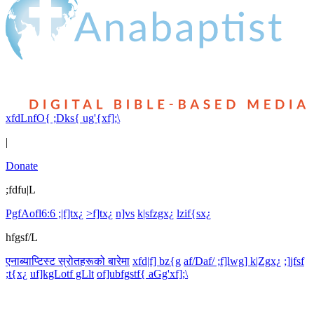
xfdLnfO{ ;Dks{ ug'{xf];\
|
Donate
;fdfu|L
PgfAofl6:6 ;|f]tx¿
>f]tx¿
n]vs
k|sfzgx¿
lzif{sx¿
hfgsf/L
एनाब्याप्टिस्ट स्रोतहरूको बारेमा
xfd|f] bz{g
af/Daf/ ;f]lwg] k|Zgx¿
;]jfsf
;t{x¿
uf]kgLotf gLlt
of]ubfgstf{ aGg'xf];\