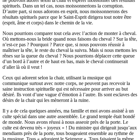
ne pouvons adorer selon la chair et espérer moissonner des résultats
spirituels. Dans un tel cas, nous moissonnerions la corruption.
D’autre part, si nous adorons en esprit, nous moissonnerons des
résultats spirituels parce que le Saint-Esprit dirigera tout notre être
(esprit, âme et corps) dans le chemin de la vie.
Nous pourrions comparer tout cela avec l’action de monter à cheval.
Où mettons-nous la bride quand nous faisons du cheval ? Sur la tête,
n’est-ce pas ? Pourquoi ? Parce que, si nous pouvons réussir à
maîtriser la tête, le reste du cheval la suivra. Mais si nous mettons les
rênes sur la queue du cheval ? Nous pourrions déplacer cette queue
d’un bord à l’autre et de haut en bas, mais le cheval continuerait
d’aller là où il veut !
Ceux qui adorent selon la chair, utilisant la musique qui
communique surtout avec notre corps, ne peuvent pas recevoir la
saine instruction spirituelle qui est nécessaire pour arriver au but
désiré. Ils vont d’une vague d’émotion à l’autre. Ils sont esclaves des
désirs de la chair qui les mèneront à la ruine.
Il y a de cela quelques années, ma famille et moi avons assisté à un
culte spécial dans une autre assemblée. Le grand temple était bondé
de monde. Nous avons réussi à nous asseoir près de la porte. Le
culte est devenu très « joyeux » ! Du ministre qui dirigeait jusqu’aux
mendiants près de la porte, tous bougeaient ensemble au rythme de
la musique. Tous « adoraient le Seigneur ». Tous faisaient la même