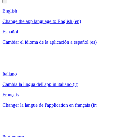
English
Change the app language to English (en)
Español
Cambiar el idioma de la aplicación a español (es)
Italiano
Cambia la lingua dell'app in italiano (it)
Français
Changer la langue de l'application en français (fr)
Portuguese