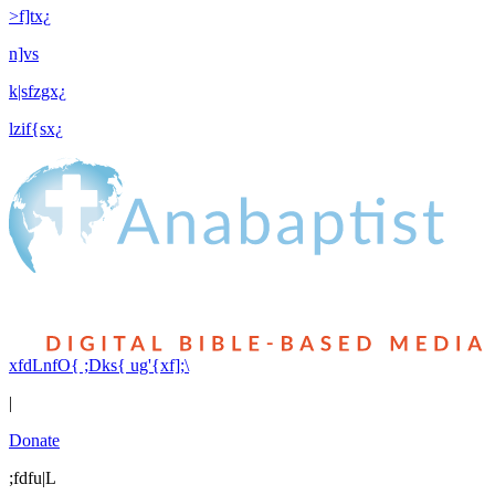
>f]tx¿
n]vs
k|sfzgx¿
lzif{sx¿
xfdLnfO{ ;Dks{ ug'{xf];\
|
Donate
;fdfu|L