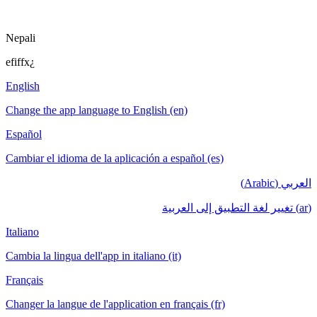
Nepali
efiffx¿
English
Change the app language to English (en)
Español
Cambiar el idioma de la aplicación a español (es)
العربي (Arabic)
(ar) تغيير لغة التطبيق إلى العربية
Italiano
Cambia la lingua dell'app in italiano (it)
Français
Changer la langue de l'application en français (fr)