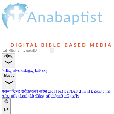
>f]tx¿
>f]tx¿
n]vs
k|sfzgx¿
lzif{sx¿
hfgsf/L
एनाब्याप्टिस्ट स्रोतहरूको बारेमा
xfd|f] bz{g
af/Daf/ ;f]lwg] k|Zgx¿
;]jfsf
;t{x¿
uf]kgLotf gLlt
;Dks{
of]ubfgstf{ aGg'xf];\
NE