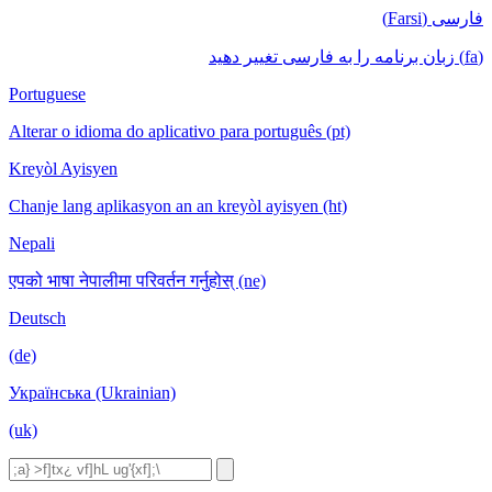
فارسی (Farsi)
(fa) زبان برنامه را به فارسی تغییر دهید
Portuguese
Alterar o idioma do aplicativo para português (pt)
Kreyòl Ayisyen
Chanje lang aplikasyon an an kreyòl ayisyen (ht)
Nepali
एपको भाषा नेपालीमा परिवर्तन गर्नुहोस् (ne)
Deutsch
(de)
Українська (Ukrainian)
(uk)