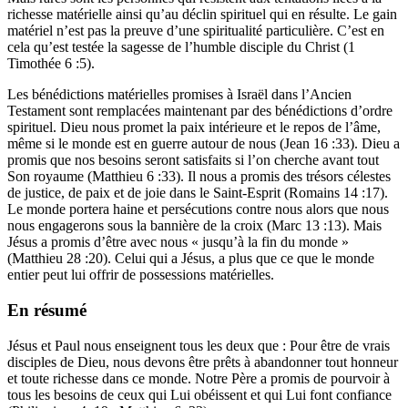
richesse matérielle ainsi qu’au déclin spirituel qui en résulte. Le gain
matériel n’est pas la preuve d’une spiritualité particulière. C’est en
cela qu’est testée la sagesse de l’humble disciple du Christ (1
Timothée 6 :5).
Les bénédictions matérielles promises à Israël dans l’Ancien
Testament sont remplacées maintenant par des bénédictions d’ordre
spirituel. Dieu nous promet la paix intérieure et le repos de l’âme,
même si le monde est en guerre autour de nous (Jean 16 :33). Dieu a
promis que nos besoins seront satisfaits si l’on cherche avant tout
Son royaume (Matthieu 6 :33). Il nous a promis des trésors célestes
de justice, de paix et de joie dans le Saint-Esprit (Romains 14 :17).
Le monde portera haine et persécutions contre nous alors que nous
nous engagerons sous la bannière de la croix (Marc 13 :13). Mais
Jésus a promis d’être avec nous « jusqu’à la fin du monde »
(Matthieu 28 :20). Celui qui a Jésus, a plus que ce que le monde
entier peut lui offrir de possessions matérielles.
En résumé
Jésus et Paul nous enseignent tous les deux que : Pour être de vrais
disciples de Dieu, nous devons être prêts à abandonner tout honneur
et toute richesse dans ce monde. Notre Père a promis de pourvoir à
tous les besoins de ceux qui Lui obéissent et qui Lui font confiance