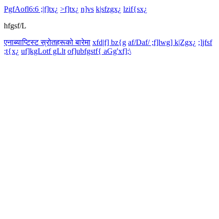
PgfAofl6:6 ;|f]tx¿
>f]tx¿
n]vs
k|sfzgx¿
lzif{sx¿
hfgsf/L
एनाब्याप्टिस्ट स्रोतहरूको बारेमा
xfd|f] bz{g
af/Daf/ ;f]lwg] k|Zgx¿
;]jfsf
;t{x¿
uf]kgLotf gLlt
of]ubfgstf{ aGg'xf];\