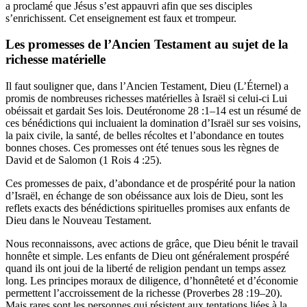
a proclamé que Jésus s’est appauvri afin que ses disciples
s’enrichissent. Cet enseignement est faux et trompeur.
Les promesses de l’Ancien Testament au sujet de la
richesse matérielle
Il faut souligner que, dans l’Ancien Testament, Dieu (L’Éternel) a
promis de nombreuses richesses matérielles à Israël si celui-ci Lui
obéissait et gardait Ses lois. Deutéronome 28 :1–14 est un résumé de
ces bénédictions qui incluaient la domination d’Israël sur ses voisins,
la paix civile, la santé, de belles récoltes et l’abondance en toutes
bonnes choses. Ces promesses ont été tenues sous les règnes de
David et de Salomon (1 Rois 4 :25).
Ces promesses de paix, d’abondance et de prospérité pour la nation
d’Israël, en échange de son obéissance aux lois de Dieu, sont les
reflets exacts des bénédictions spirituelles promises aux enfants de
Dieu dans le Nouveau Testament.
Nous reconnaissons, avec actions de grâce, que Dieu bénit le travail
honnête et simple. Les enfants de Dieu ont généralement prospéré
quand ils ont joui de la liberté de religion pendant un temps assez
long. Les principes moraux de diligence, d’honnêteté et d’économie
permettent l’accroissement de la richesse (Proverbes 28 :19–20).
Mais rares sont les personnes qui résistent aux tentations liées à la