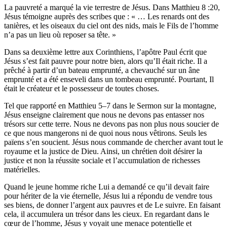
La pauvreté a marqué la vie terrestre de Jésus. Dans Matthieu 8 :20,
Jésus témoigne auprès des scribes que : « … Les renards ont des
tanières, et les oiseaux du ciel ont des nids, mais le Fils de l’homme
n’a pas un lieu où reposer sa tête. »
Dans sa deuxième lettre aux Corinthiens, l’apôtre Paul écrit que
Jésus s’est fait pauvre pour notre bien, alors qu’Il était riche. Il a
prêché à partir d’un bateau emprunté, a chevauché sur un âne
emprunté et a été enseveli dans un tombeau emprunté. Pourtant, Il
était le créateur et le possesseur de toutes choses.
Tel que rapporté en Matthieu 5–7 dans le Sermon sur la montagne,
Jésus enseigne clairement que nous ne devons pas entasser nos
trésors sur cette terre. Nous ne devons pas non plus nous soucier de
ce que nous mangerons ni de quoi nous nous vêtirons. Seuls les
païens s’en soucient. Jésus nous commande de chercher avant tout le
royaume et la justice de Dieu. Ainsi, un chrétien doit désirer la
justice et non la réussite sociale et l’accumulation de richesses
matérielles.
Quand le jeune homme riche Lui a demandé ce qu’il devait faire
pour hériter de la vie éternelle, Jésus lui a répondu de vendre tous
ses biens, de donner l’argent aux pauvres et de Le suivre. En faisant
cela, il accumulera un trésor dans les cieux. En regardant dans le
cœur de l’homme, Jésus y voyait une menace potentielle et