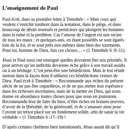
L’enseignement de Paul
Paul écrit, dans sa première lettre à Timothée : « Mais ceux qui
veulent s’enrichir tombent dans la tentation, dans le piège, et dans
beaucoup de désirs insensés et pernicieux qui plongent les hommes
dans la ruine et la perdition. Car l’amour de l’argent est une racine
de tous les maux ; et quelques-uns, en étant possédés se sont égarés
loin de la foi, et se sont jetés eux-mêmes dans bien des tourments.
Pour toi, homme de Dieu, fuis ces choses… » (1 Timothée 6 :9–11).
Jésus et Paul nous ont enseigné quelles devraient être nos priorités. Il
peut arriver qu’un individu devienne riche grâce à son travail assidu
ou à un héritage. C’est peut-être une bénédiction. Mais le test réside
surtout dans la façon dont il utilisera ces bénédictions venues de
Dieu. Paul écrit à Timothée : « Recommande aux riches du présent
siècle de ne pas être orgueilleux, et de ne pas mettre leur espérance
dans les richesses incertaines, mais de la mettre en Dieu, qui nous
donne en abondance toutes choses pour que nous en jouissions.
Recommande-leur de faire du bien, d’être riches en bonnes œuvres,
d’avoir de la libéralité, de la générosité, et de s’amasser ainsi pour
l’avenir un trésor placé sur un fondement solide, afin de saisir la vie
véritable » (1 Timothée 6 :17–19) !
D’après certains chrétiens bien intentionnés, Jésus aurait dit qu’il