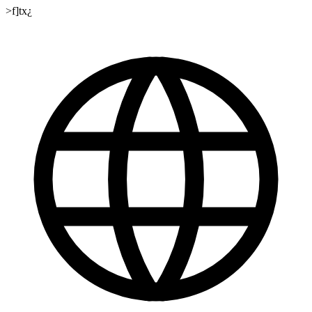
>f]tx¿