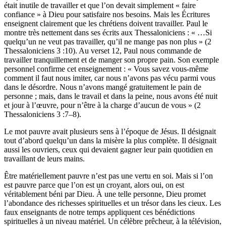
était inutile de travailler et que l’on devait simplement « faire
confiance » à Dieu pour satisfaire nos besoins. Mais les Écritures
enseignent clairement que les chrétiens doivent travailler. Paul le
montre très nettement dans ses écrits aux Thessaloniciens : « …Si
quelqu’un ne veut pas travailler, qu’il ne mange pas non plus » (2
Thessaloniciens 3 :10). Au verset 12, Paul nous commande de
travailler tranquillement et de manger son propre pain. Son exemple
personnel confirme cet enseignement : « Vous savez vous-même
comment il faut nous imiter, car nous n’avons pas vécu parmi vous
dans le désordre. Nous n’avons mangé gratuitement le pain de
personne ; mais, dans le travail et dans la peine, nous avons été nuit
et jour à l’œuvre, pour n’être à la charge d’aucun de vous » (2
Thessaloniciens 3 :7–8).
Le mot pauvre avait plusieurs sens à l’époque de Jésus. Il désignait
tout d’abord quelqu’un dans la misère la plus complète. Il désignait
aussi les ouvriers, ceux qui devaient gagner leur pain quotidien en
travaillant de leurs mains.
Être matériellement pauvre n’est pas une vertu en soi. Mais si l’on
est pauvre parce que l’on est un croyant, alors oui, on est
véritablement béni par Dieu. À une telle personne, Dieu promet
l’abondance des richesses spirituelles et un trésor dans les cieux. Les
faux enseignants de notre temps appliquent ces bénédictions
spirituelles à un niveau matériel. Un célèbre prêcheur, à la télévision,