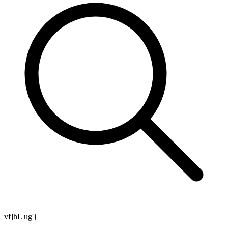
vf]hL ug'{