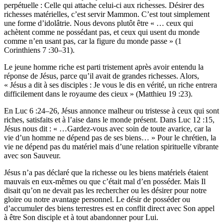
perpétuelle : Celle qui attache celui-ci aux richesses. Désirer des
richesses matérielles, c’est servir Mammon. C’est tout simplement
une forme d’idolâtrie. Nous devons plutôt être « … ceux qui
achètent comme ne possédant pas, et ceux qui usent du monde
comme n’en usant pas, car la figure du monde passe » (1
Corinthiens 7 :30–31).
Le jeune homme riche est parti tristement après avoir entendu la
réponse de Jésus, parce qu’il avait de grandes richesses. Alors,
« Jésus a dit à ses disciples : Je vous le dis en vérité, un riche entrera
difficilement dans le royaume des cieux » (Matthieu 19 :23).
En Luc 6 :24–26, Jésus annonce malheur ou tristesse à ceux qui sont
riches, satisfaits et à l’aise dans le monde présent. Dans Luc 12 :15,
Jésus nous dit : « …Gardez-vous avec soin de toute avarice, car la
vie d’un homme ne dépend pas de ses biens… » Pour le chrétien, la
vie ne dépend pas du matériel mais d’une relation spirituelle vibrante
avec son Sauveur.
Jésus n’a pas déclaré que la richesse ou les biens matériels étaient
mauvais en eux-mêmes ou que c’était mal d’en posséder. Mais Il
disait qu’on ne devait pas les rechercher ou les désirer pour notre
gloire ou notre avantage personnel. Le désir de posséder ou
d’accumuler des biens terrestres est en conflit direct avec Son appel
à être Son disciple et à tout abandonner pour Lui.