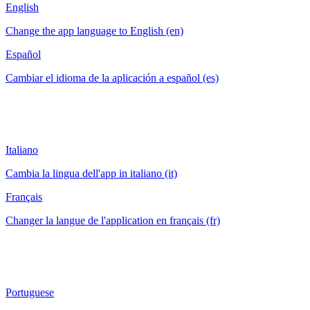
English
Change the app language to English (en)
Español
Cambiar el idioma de la aplicación a español (es)
Italiano
Cambia la lingua dell'app in italiano (it)
Français
Changer la langue de l'application en français (fr)
Portuguese