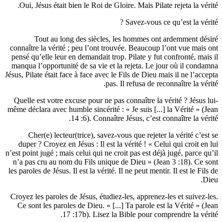
Oui, Jésus était bien le Roi de Gloire. Ma
Savez
Tout au long des siècles, les hom
connaître la vérité ; peu l’ont trouvée. Be
pensé qu’elle leur en demandait trop. Pilat
manqua l’opportunité de sa vie et la rejet
Jésus, Pilate était face à face avec le Fils de
pas. Il refus
Quelle est votre excuse pour ne pas connaî
même déclara avec humble sincérité : « Je su
14 :6). Connaître Jésus,
Cher(e) lecteur(trice), savez-vous que 
duper ? Croyez en Jésus : Il est la vérité
n’est point jugé ; mais celui qui ne croit pas 
n’a pas cru au nom du Fils unique de Dieu
les paroles de Jésus. Il est la vérité. Il ne pe
Croyez les paroles de Jésus, étudiez-les, a
Ce sont les paroles de Dieu. « [...] Ta pa
17 :17b). Lisez la Bible p