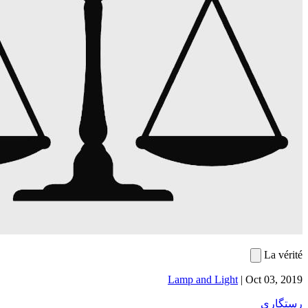
Lamp a