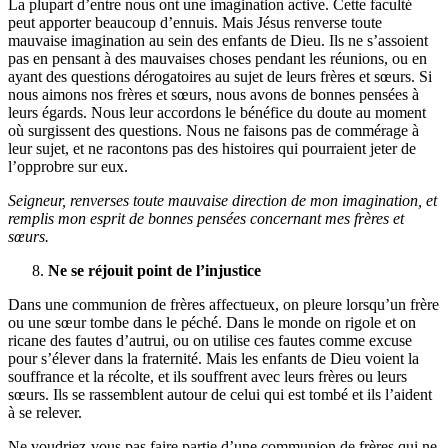
La plupart d’entre nous ont une imagination active. Cette faculté
peut apporter beaucoup d’ennuis. Mais Jésus renverse toute
mauvaise imagination au sein des enfants de Dieu. Ils ne s’assoient
pas en pensant à des mauvaises choses pendant les réunions, ou en
ayant des questions dérogatoires au sujet de leurs frères et sœurs. Si
nous aimons nos frères et sœurs, nous avons de bonnes pensées à
leurs égards. Nous leur accordons le bénéfice du doute au moment
où surgissent des questions. Nous ne faisons pas de commérage à
leur sujet, et ne racontons pas des histoires qui pourraient jeter de
l’opprobre sur eux.
Seigneur, renverses toute mauvaise direction de mon imagination, et
remplis mon esprit de bonnes pensées concernant mes frères et
sœurs.
Ne se réjouit point de l’injustice
Dans une communion de frères affectueux, on pleure lorsqu’un frère
ou une sœur tombe dans le péché. Dans le monde on rigole et on
ricane des fautes d’autrui, ou on utilise ces fautes comme excuse
pour s’élever dans la fraternité. Mais les enfants de Dieu voient la
souffrance et la récolte, et ils souffrent avec leurs frères ou leurs
sœurs. Ils se rassemblent autour de celui qui est tombé et ils l’aident
à se relever.
Ne voudriez-vous pas faire partie d’une communion de frères qui ne