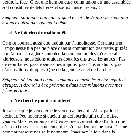
perdre la face. C’est une harmonieuse communion qu’une assemblée
soit constituée de tels frères et sœurs unis entre eux !
Seigneur, pardonne-moi mon orgueil et sors-le de ma vie. Aide-moi
à aimer autrui plus que moi-même.
Ne fait rien de malhonnête
Ce mot pourrait aussi être traduit par l’impolitesse. Certainement,
l’impolitesse n’a pas de place dans la communion des frères guidés
par l’amour. Imaginez combien la communion des frères serait
glorieuse si nous étions toujours doux les uns avec les autres ! Pas
de rebuffades, pas de sarcasmes impolis, pas d’insinuations, pas
d’accusations abruptes. Que de la gentillesse et de l’amitié.
Seigneur, délivre-moi de mes tendances charnelles à être impoli et
abrupte. Aide-moi à être prévenant dans mes relations avec mes
frères et sœurs.
Ne cherche point son intérêt
Je sais ce que je veux, et je le veux maintenant ! Ainsi parle le
pécheur. Peu importe si quelqu’un doit perdre afin qu’il puisse
gagner. Mais les enfants de Dieu se préoccupent plus d’autrui que
d’eux-mêmes. Ils se soutiennent, et s’entraident même lorsqu’ils ne
peuvent presque pas se le permettre. Imaginez la joie dans la