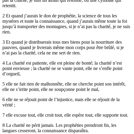
pas la charité, je suis un airain qui résonne, ou une cymbale qui
retentit.
2 Et quand j’aurais le don de prophétie, la science de tous les
mystères et toute la connaissance, quand j’aurais même toute la foi
jusqu’à transporter des montagnes, si je n’ai pas la charité, je ne suis
rien.
3 Et quand je distribuerais tous mes biens pour la nourriture des
pauvres, quand je livrerais même mon corps pour être brûlé, si je
n’ai pas la charité, cela ne me sert de rien.
4 La charité est patiente, elle est pleine de bonté; la charité n’est
point envieuse ; la charité ne se vante point, elle ne s’enfle point
d’orgueil,
5 elle ne fait rien de malhonnête, elle ne cherche point son intérêt,
elle ne s’irrite point, elle ne soupçonne point le mal,
6 elle ne se réjouit point de l’injustice, mais elle se réjouit de la
vérité ;
7 elle excuse tout, elle croit tout, elle espère tout, elle supporte tout.
8 La charité ne périt jamais. Les prophéties prendront fin, les
langues cesseront, la connaissance disparaîtra.