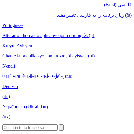
فارسی (Farsi)
(fa) زبان برنامه را به فارسی تغییر دهید
Portuguese
Alterar o idioma do aplicativo para português (pt)
Kreyòl Ayisyen
Chanje lang aplikasyon an an kreyòl ayisyen (ht)
Nepali
एपको भाषा नेपालीमा परिवर्तन गर्नुहोस् (ne)
Deutsch
(de)
Українська (Ukrainian)
(uk)