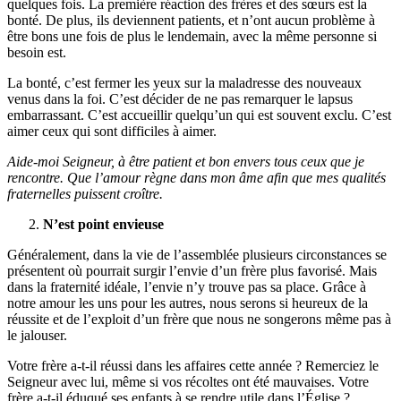
quelques fois. La première réaction des frères et des sœurs est la
bonté. De plus, ils deviennent patients, et n’ont aucun problème à
être bons une fois de plus le lendemain, avec la même personne si
besoin est.
La bonté, c’est fermer les yeux sur la maladresse des nouveaux
venus dans la foi. C’est décider de ne pas remarquer le lapsus
embarrassant. C’est accueillir quelqu’un qui est souvent exclu. C’est
aimer ceux qui sont difficiles à aimer.
Aide-moi Seigneur, à être patient et bon envers tous ceux que je
rencontre. Que l’amour règne dans mon âme afin que mes qualités
fraternelles puissent croître.
N’est point envieuse
Généralement, dans la vie de l’assemblée plusieurs circonstances se
présentent où pourrait surgir l’envie d’un frère plus favorisé. Mais
dans la fraternité idéale, l’envie n’y trouve pas sa place. Grâce à
notre amour les uns pour les autres, nous serons si heureux de la
réussite et de l’exploit d’un frère que nous ne songerons même pas à
le jalouser.
Votre frère a-t-il réussi dans les affaires cette année ? Remerciez le
Seigneur avec lui, même si vos récoltes ont été mauvaises. Votre
frère a-t-il éduqué ses enfants à se rendre utile dans l’Église ?