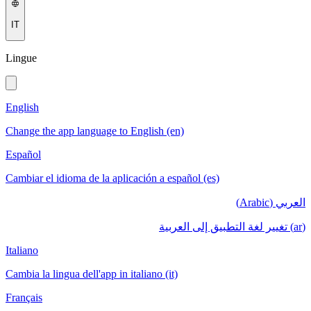
IT
Lingue
English
Change the app language to English (en)
Español
Cambiar el idioma de la aplicación a español (es)
العربي (Arabic)
(ar) تغيير لغة التطبيق إلى العربية
Italiano
Cambia la lingua dell'app in italiano (it)
Français