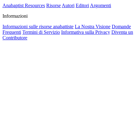
Anabaptist Resources
Risorse
Autori
Editori
Argomenti
Informazioni
Informazioni sulle risorse anabattiste
La Nostra Visione
Domande
Frequenti
Termini di Servizio
Informativa sulla Privacy
Diventa un
Contributore