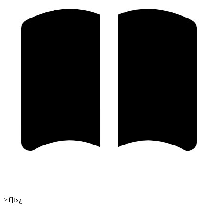
>f]tx¿