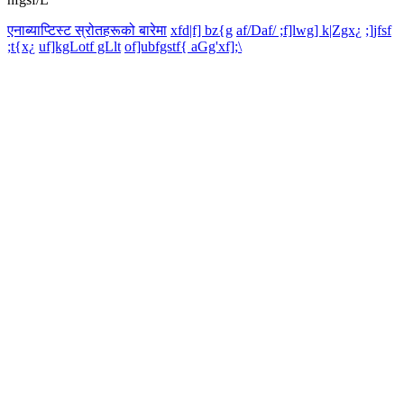
एनाब्याप्टिस्ट स्रोतहरूको बारेमा
xfd|f] bz{g
af/Daf/ ;f]lwg] k|Zgx¿
;]jfsf
;t{x¿
uf]kgLotf gLlt
of]ubfgstf{ aGg'xf];\