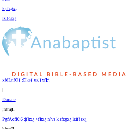
k|sfzgx¿
lzif{sx¿
xfdLnfO{ ;Dks{ ug'{xf];\
|
Donate
;fdfu|L
PgfAofl6:6 ;|f]tx¿
>f]tx¿
n]vs
k|sfzgx¿
lzif{sx¿
hfgsf/L