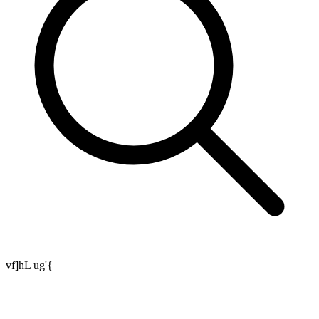
vf]hL ug'{