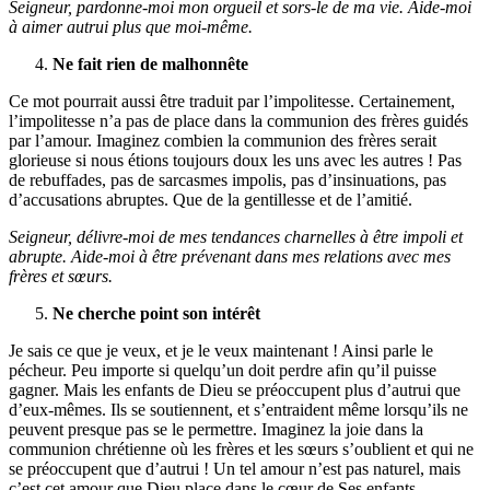
Seigneur, pardonne-moi mon orgueil et sors-le de ma vie. Aide-moi
à aimer autrui plus que moi-même.
Ne fait rien de malhonnête
Ce mot pourrait aussi être traduit par l’impolitesse. Certainement,
l’impolitesse n’a pas de place dans la communion des frères guidés
par l’amour. Imaginez combien la communion des frères serait
glorieuse si nous étions toujours doux les uns avec les autres ! Pas
de rebuffades, pas de sarcasmes impolis, pas d’insinuations, pas
d’accusations abruptes. Que de la gentillesse et de l’amitié.
Seigneur, délivre-moi de mes tendances charnelles à être impoli et
abrupte. Aide-moi à être prévenant dans mes relations avec mes
frères et sœurs.
Ne cherche point son intérêt
Je sais ce que je veux, et je le veux maintenant ! Ainsi parle le
pécheur. Peu importe si quelqu’un doit perdre afin qu’il puisse
gagner. Mais les enfants de Dieu se préoccupent plus d’autrui que
d’eux-mêmes. Ils se soutiennent, et s’entraident même lorsqu’ils ne
peuvent presque pas se le permettre. Imaginez la joie dans la
communion chrétienne où les frères et les sœurs s’oublient et qui ne
se préoccupent que d’autrui ! Un tel amour n’est pas naturel, mais
c’est cet amour que Dieu place dans le cœur de Ses enfants.