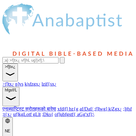
>f]tx¿
>f]tx¿
n]vs
k|sfzgx¿
lzif{sx¿
hfgsf/L
एनाब्याप्टिस्ट स्रोतहरूको बारेमा
xfd|f] bz{g
af/Daf/ ;f]lwg] k|Zgx¿
;]jfsf
;t{x¿
uf]kgLotf gLlt
;Dks{
of]ubfgstf{ aGg'xf];\
NE