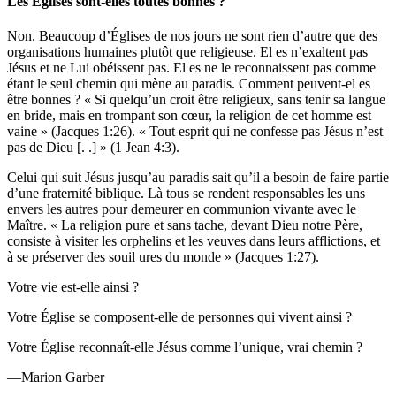
Les Églises sont-elles toutes bonnes ?
Non. Beaucoup d’Églises de nos jours ne sont rien d’autre que des
organisations humaines plutôt que religieuse. El es n’exaltent pas
Jésus et ne Lui obéissent pas. El es ne le reconnaissent pas comme
étant le seul chemin qui mène au paradis. Comment peuvent-el es
être bonnes ? « Si quelqu’un croit être religieux, sans tenir sa langue
en bride, mais en trompant son cœur, la religion de cet homme est
vaine » (Jacques 1:26). « Tout esprit qui ne confesse pas Jésus n’est
pas de Dieu [. .] » (1 Jean 4:3).
Celui qui suit Jésus jusqu’au paradis sait qu’il a besoin de faire partie
d’une fraternité biblique. Là tous se rendent responsables les uns
envers les autres pour demeurer en communion vivante avec le
Maître. « La religion pure et sans tache, devant Dieu notre Père,
consiste à visiter les orphelins et les veuves dans leurs afflictions, et
à se préserver des souil ures du monde » (Jacques 1:27).
Votre vie est-elle ainsi ?
Votre Église se composent-elle de personnes qui vivent ainsi ?
Votre Église reconnaît-elle Jésus comme l’unique, vrai chemin ?
—Marion Garber