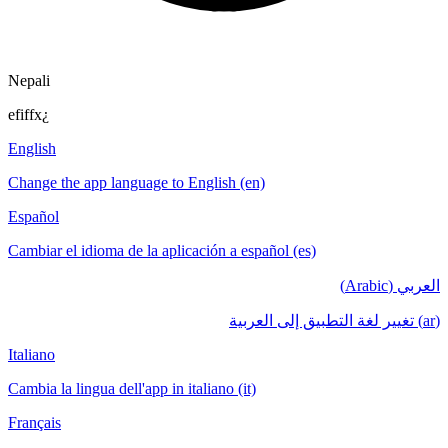
Nepali
efiffx¿
English
Change the app language to English (en)
Español
Cambiar el idioma de la aplicación a español (es)
العربي (Arabic)
(ar) تغيير لغة التطبيق إلى العربية
Italiano
Cambia la lingua dell'app in italiano (it)
Français