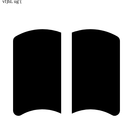
vf]hL ug'{