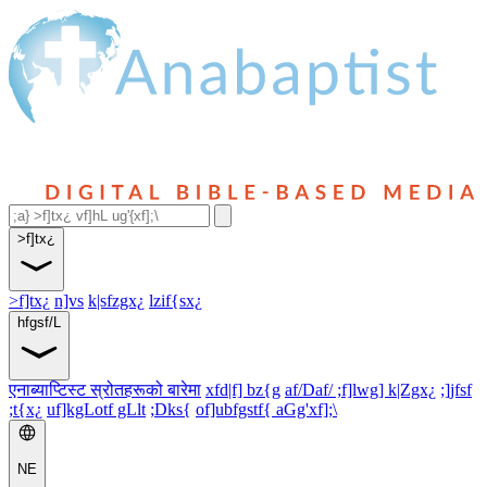
>f]tx¿
>f]tx¿
n]vs
k|sfzgx¿
lzif{sx¿
hfgsf/L
एनाब्याप्टिस्ट स्रोतहरूको बारेमा
xfd|f] bz{g
af/Daf/ ;f]lwg] k|Zgx¿
;]jfsf
;t{x¿
uf]kgLotf gLlt
;Dks{
of]ubfgstf{ aGg'xf];\
NE