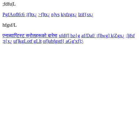
;fdfu|L
PgfAofl6:6 ;|f]tx¿
>f]tx¿
n]vs
k|sfzgx¿
lzif{sx¿
hfgsf/L
एनाब्याप्टिस्ट स्रोतहरूको बारेमा
xfd|f] bz{g
af/Daf/ ;f]lwg] k|Zgx¿
;]jfsf
;t{x¿
uf]kgLotf gLlt
of]ubfgstf{ aGg'xf];\