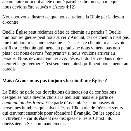
aucun autre nom qui ait été donné parmi les hommes, par lequel
nous devions être sauvés » (Actes 4:12).
Nous pouvons illustrer ce que nous enseigne la Bible par le dessin
ci-contre.
Quelle Église peut réclamer d'être ce chemin au paradis ? Quelle
tradition religieuse peut nous suver ? Aucunt, car ce chemin n'est pas
une tradition, mias une personne ! Jésus est ce chemin, mais savoir
qu’Il est le chemin qui mène au paradis ne nous y mène pas non
plus ; car nous devons
l’emprunter
si nous voulons arriver au
paradis. Nous devons marcher avec Jésus. Il doit vivre dans notre
cœur et le gouverner. C’est seulement ainsi qu’Il peut nous mener au
paradis.
Mais n'avons nous pas toujours besoin d'une Église ?
La Bible ne parle pas de religions distinctes ou de confessions
desquelles nous devons choisir la meilleur, mais elle parle de
communion des fréres
. Elle parle d’assemblées composées de
personnes humbles qui suivent Jésus. Elle parle de frères et sœurs
qui œuvrent ensemble pour répandre l’Évangile. On les appelait
« chrétiens » car ils étaient des disciples de Jésus-Christ : ils
obéissaient à Ses commandements.