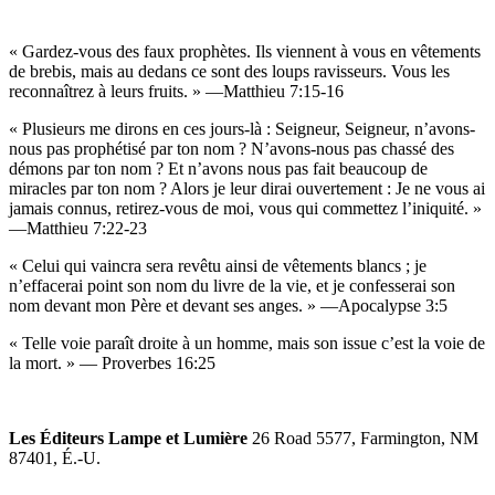
« Gardez-vous des faux prophètes. Ils viennent à vous en vêtements
de brebis, mais au dedans ce sont des loups ravisseurs. Vous les
reconnaîtrez à leurs fruits. » —Matthieu 7:15-16
« Plusieurs me dirons en ces jours-là : Seigneur, Seigneur, n’avons-
nous pas prophétisé par ton nom ? N’avons-nous pas chassé des
démons par ton nom ? Et n’avons nous pas fait beaucoup de
miracles par ton nom ? Alors je leur dirai ouvertement : Je ne vous ai
jamais connus, retirez-vous de moi, vous qui commettez l’iniquité. »
—Matthieu 7:22-23
« Celui qui vaincra sera revêtu ainsi de vêtements blancs ; je
n’effacerai point son nom du livre de la vie, et je confesserai son
nom devant mon Père et devant ses anges. » —Apocalypse 3:5
« Telle voie paraît droite à un homme, mais son issue c’est la voie de
la mort. » — Proverbes 16:25
Les Éditeurs Lampe et Lumière
26 Road 5577, Farmington, NM
87401, É.-U.