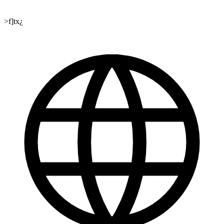
>f]tx¿