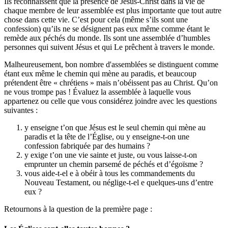
Ils reconnaissent que la présence de Jésus-Christ dans la vie de
chaque membre de leur assemblée est plus importante que tout autre
chose dans cette vie. C’est pour cela (même s’ils sont une
confession) qu’ils ne se désignent pas eux même comme étant le
remède aux péchés du monde. Ils sont une assemblée d’humbles
personnes qui suivent Jésus et qui Le prêchent à travers le monde.
Malheureusement, bon nombre d'assemblées se distinguent comme
étant eux même le chemin qui mène au paradis, et beaucoup
prétendent être « chrétiens » mais n’obéissent pas au Christ. Qu’on
ne vous trompe pas ! Évaluez la assemblée à laquelle vous
appartenez ou celle que vous considérez joindre avec les questions
suivantes :
y enseigne t’on que Jésus est le seul chemin qui mène au
paradis et la tête de l’Église, ou y enseigne-t-on une
confession fabriquée par des humains ?
y exige t’on une vie sainte et juste, ou vous laisse-t-on
emprunter un chemin parsemé de péchés et d’égoïsme ?
vous aide-t-el e à obéir à tous les commandements du
Nouveau Testament, ou néglige-t-el e quelques-uns d’entre
eux ?
Retournons à la question de la première page :