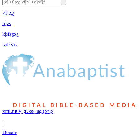
>f]tx¿
n]vs
k|sfzgx¿
lzif{sx¿
xfdLnfO{ ;Dks{ ug'{xf];\
|
Donate