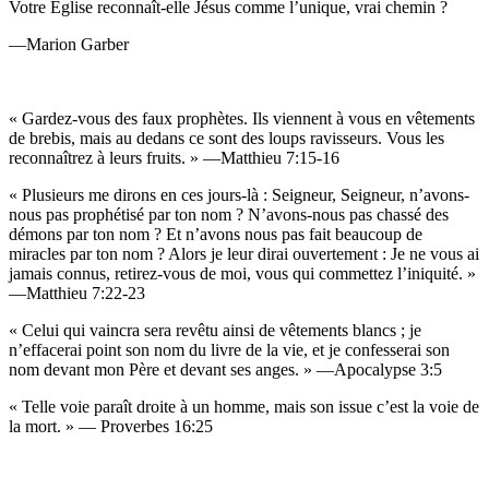
Votre Église reconnaît-elle Jésus comme l’unique, vrai chemin ?
—Marion Garber
« Gardez-vous des faux prophètes. Ils viennent à vous en vêtements
de brebis, mais au dedans ce sont des loups ravisseurs. Vous les
reconnaîtrez à leurs fruits. » —Matthieu 7:15-16
« Plusieurs me dirons en ces jours-là : Seigneur, Seigneur, n’avons-
nous pas prophétisé par ton nom ? N’avons-nous pas chassé des
démons par ton nom ? Et n’avons nous pas fait beaucoup de
miracles par ton nom ? Alors je leur dirai ouvertement : Je ne vous ai
jamais connus, retirez-vous de moi, vous qui commettez l’iniquité. »
—Matthieu 7:22-23
« Celui qui vaincra sera revêtu ainsi de vêtements blancs ; je
n’effacerai point son nom du livre de la vie, et je confesserai son
nom devant mon Père et devant ses anges. » —Apocalypse 3:5
« Telle voie paraît droite à un homme, mais son issue c’est la voie de
la mort. » — Proverbes 16:25