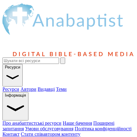
Ресурси
Ресурси
Автори
Видавці
Теми
Інформація
Про анабаптистські ресурси
Наше бачення
Поширені
запитання
Умови обслуговування
Політика конфіденційності
Контакт
Стати співавтором контенту