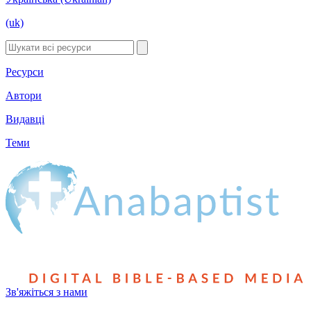
(uk)
Ресурси
Автори
Видавці
Теми
Зв'яжіться з нами