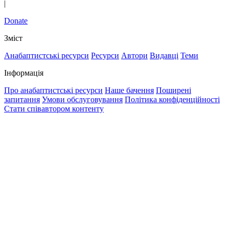
|
Donate
Зміст
Анабаптистські ресурси
Ресурси
Автори
Видавці
Теми
Інформація
Про анабаптистські ресурси
Наше бачення
Поширені
запитання
Умови обслуговування
Політика конфіденційності
Стати співавтором контенту