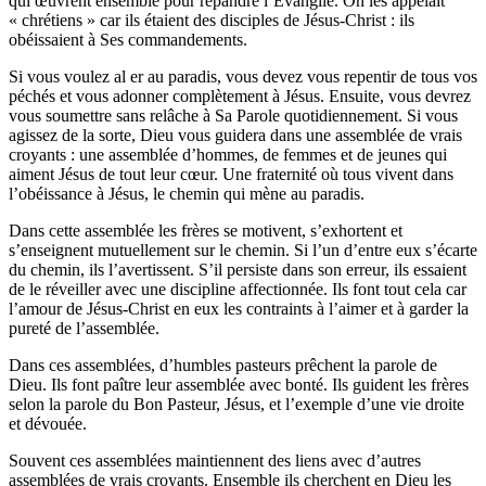
qui œuvrent ensemble pour répandre l’Évangile. On les appelait
« chrétiens » car ils étaient des disciples de Jésus-Christ : ils
obéissaient à Ses commandements.
Si vous voulez al er au paradis, vous devez vous repentir de tous vos
péchés et vous adonner complètement à Jésus. Ensuite, vous devrez
vous soumettre sans relâche à Sa Parole quotidiennement. Si vous
agissez de la sorte, Dieu vous guidera dans une assemblée de vrais
croyants : une assemblée d’hommes, de femmes et de jeunes qui
aiment Jésus de tout leur cœur. Une fraternité où tous vivent dans
l’obéissance à Jésus, le chemin qui mène au paradis.
Dans cette assemblée les frères se motivent, s’exhortent et
s’enseignent mutuellement sur le chemin. Si l’un d’entre eux s’écarte
du chemin, ils l’avertissent. S’il persiste dans son erreur, ils essaient
de le réveiller avec une discipline affectionnée. Ils font tout cela car
l’amour de Jésus-Christ en eux les contraints à l’aimer et à garder la
pureté de l’assemblée.
Dans ces assemblées, d’humbles pasteurs prêchent la parole de
Dieu. Ils font paître leur assemblée avec bonté. Ils guident les frères
selon la parole du Bon Pasteur, Jésus, et l’exemple d’une vie droite
et dévouée.
Souvent ces assemblées maintiennent des liens avec d’autres
assemblées de vrais croyants. Ensemble ils cherchent en Dieu les