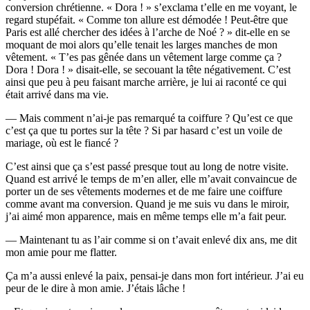
conversion chrétienne. « Dora ! » s’exclama t’elle en me voyant, le
regard stupéfait. « Comme ton allure est démodée ! Peut-être que
Paris est allé chercher des idées à l’arche de Noé ? » dit-elle en se
moquant de moi alors qu’elle tenait les larges manches de mon
vêtement. « T’es pas gênée dans un vêtement large comme ça ?
Dora ! Dora ! » disait-elle, se secouant la tête négativement. C’est
ainsi que peu à peu faisant marche arrière, je lui ai raconté ce qui
était arrivé dans ma vie.
— Mais comment n’ai-je pas remarqué ta coiffure ? Qu’est ce que
c’est ça que tu portes sur la tête ? Si par hasard c’est un voile de
mariage, où est le fiancé ?
C’est ainsi que ça s’est passé presque tout au long de notre visite.
Quand est arrivé le temps de m’en aller, elle m’avait convaincue de
porter un de ses vêtements modernes et de me faire une coiffure
comme avant ma conversion. Quand je me suis vu dans le miroir,
j’ai aimé mon apparence, mais en même temps elle m’a fait peur.
— Maintenant tu as l’air comme si on t’avait enlevé dix ans, me dit
mon amie pour me flatter.
Ça m’a aussi enlevé la paix, pensai-je dans mon fort intérieur. J’ai eu
peur de le dire à mon amie. J’étais lâche !