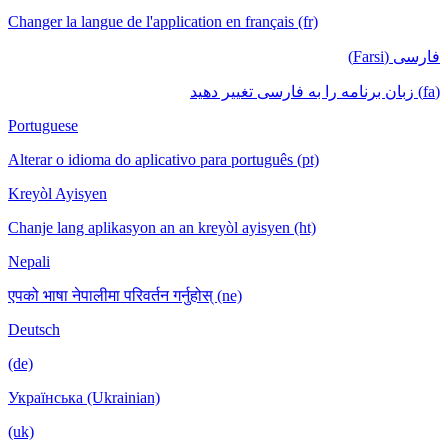
Changer la langue de l'application en français (fr)
فارسی (Farsi)
(fa) زبان برنامه را به فارسی تغییر دهید
Portuguese
Alterar o idioma do aplicativo para português (pt)
Kreyòl Ayisyen
Chanje lang aplikasyon an an kreyòl ayisyen (ht)
Nepali
एपको भाषा नेपालीमा परिवर्तन गर्नुहोस् (ne)
Deutsch
(de)
Українська (Ukrainian)
(uk)