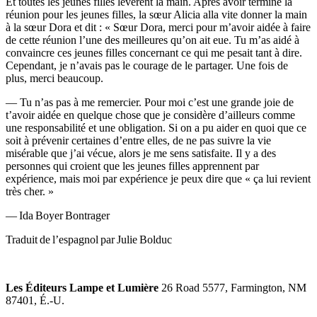
Et toutes les jeunes filles levèrent la main. Après avoir terminé la
réunion pour les jeunes filles, la sœur Alicia alla vite donner la main
à la sœur Dora et dit : « Sœur Dora, merci pour m’avoir aidée à faire
de cette réunion l’une des meilleures qu’on ait eue. Tu m’as aidé à
convaincre ces jeunes filles concernant ce qui me pesait tant à dire.
Cependant, je n’avais pas le courage de le partager. Une fois de
plus, merci beaucoup.
— Tu n’as pas à me remercier. Pour moi c’est une grande joie de
t’avoir aidée en quelque chose que je considère d’ailleurs comme
une responsabilité et une obligation. Si on a pu aider en quoi que ce
soit à prévenir certaines d’entre elles, de ne pas suivre la vie
misérable que j’ai vécue, alors je me sens satisfaite. Il y a des
personnes qui croient que les jeunes filles apprennent par
expérience, mais moi par expérience je peux dire que « ça lui revient
très cher. »
— Ida Boyer Bontrager
Traduit de l’espagnol par Julie Bolduc
Les Éditeurs Lampe et Lumière
26 Road 5577, Farmington, NM
87401, É.-U.