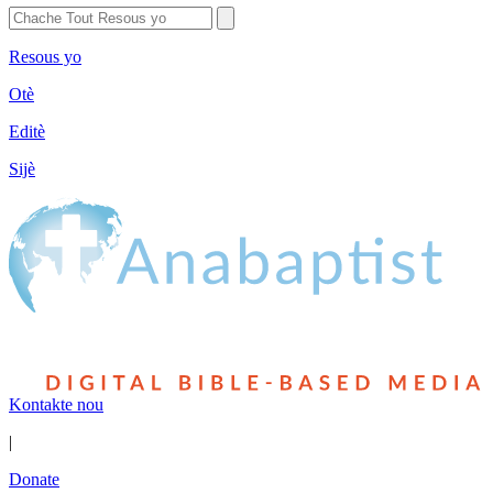
Resous yo
Otè
Editè
Sijè
Kontakte nou
|
Donate