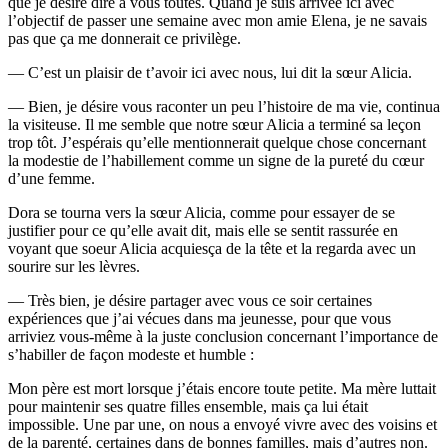
que je désire dire à vous toutes. Quand je suis arrivée ici avec
l’objectif de passer une semaine avec mon amie Elena, je ne savais
pas que ça me donnerait ce privilège.
— C’est un plaisir de t’avoir ici avec nous, lui dit la sœur Alicia.
— Bien, je désire vous raconter un peu l’histoire de ma vie, continua
la visiteuse. Il me semble que notre sœur Alicia a terminé sa leçon
trop tôt. J’espérais qu’elle mentionnerait quelque chose concernant
la modestie de l’habillement comme un signe de la pureté du cœur
d’une femme.
Dora se tourna vers la sœur Alicia, comme pour essayer de se
justifier pour ce qu’elle avait dit, mais elle se sentit rassurée en
voyant que soeur Alicia acquiesça de la tête et la regarda avec un
sourire sur les lèvres.
— Très bien, je désire partager avec vous ce soir certaines
expériences que j’ai vécues dans ma jeunesse, pour que vous
arriviez vous-même à la juste conclusion concernant l’importance de
s’habiller de façon modeste et humble :
Mon père est mort lorsque j’étais encore toute petite. Ma mère luttait
pour maintenir ses quatre filles ensemble, mais ça lui était
impossible. Une par une, on nous a envoyé vivre avec des voisins et
de la parenté, certaines dans de bonnes familles, mais d’autres non.