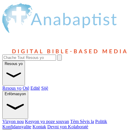
Resous yo
Resous yo
Otè
Editè
Sijè
Enfòmasyon
Vizyon nou
Kesyon yo poze souvan
Tèm Sèvis la
Politik
Konfidansyalite
Kontak
Devni yon Kolaboratè