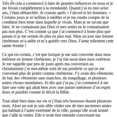
Très tôt cela a commencé à faire de grandes influences en nous et je
me livrais complètement à la mondanité. Quand j’ai eu mes seize
ans, j’étais débauchée. Je courais après « l’alcool et les hommes. »
Certains jours je m’arrêtais à méditer et je me rendis compte de la
condition bien triste dans laquelle je vivais. Mais je ne savais que
faire. Je ne connaissais pas Dieu et mes amies ne le connaissaient
pas non plus. C’est comme ça que j’ai commencé à boire plus que
jamais et je me sentais de plus en plus mal. Mais un jour une femme
chrétienne m’a aidée et m’a guidée vers Dieu. J’aime tellement cette
sainte femme !
Ce qui est certain, c’est que lorsque je me suis convertie dans mon
intérieur en femme chrétienne, je l’ai fait aussi dans mon extérieur.
Je me rappelle que peu de jours après ma conversion au
christianisme j’ai moi-même sorti de ma penderie ce qui ne me
convenait plus de porter comme chrétienne. J’y avais des vêtements
de bal, des vêtements sans manches, du maquillage, et plusieurs
autres choses mondaines. Et dès que j’ai pu, j’ai commencé à me
faire une robe qui allait bien avec une parure intérieure d’un esprit
doux et paisible comme le décrit la Bible.
Tout allait bien dans ma vie et j’étais très heureuse durant plusieurs
mois. Alors un soir je suis allée visiter une de mes anciennes amies
qui habitait à l’autre extrémité de la ville, puisqu’elle avait insisté
que j’aille la visiter. Elle n’avait rien entendu concernant ma