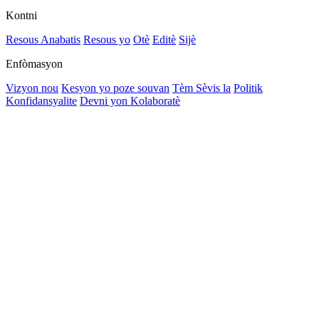
Kontni
Resous Anabatis
Resous yo
Otè
Editè
Sijè
Enfòmasyon
Vizyon nou
Kesyon yo poze souvan
Tèm Sèvis la
Politik
Konfidansyalite
Devni yon Kolaboratè