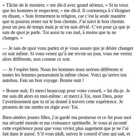
« Tâche de le montrer, » me dit-il avec grand sérieux, « Si tu veux
que les hommes te respectent, » me dit-il. Il commença à s’éloigner
en disant, « Suis fermement ta religion, car c’est la seule manière
que tu pourras rester sur le bon chemin. J’ai suivi le bon chemin
pour un peu de temps mais je m’en suis dévié. C’est pour ça que je
sais de quoi je parle. Toi aussi tu vas mal, à moins que tu ne
changes. »
— Je sais de quoi vous parlez et je vous assure que je désire changer
ce soir même. Si vous venez qu’à me revoir un jour, vous me verrez
alors différente, non comme ce soir.
— Je l’espère bien. Nous les hommes nous serions différents si
toutes les femmes penseraient la même chose. Voici qu’arrive ton
autobus. Fais un bon voyage. Bonne nuit !
« Bonne nuit. Et merci beaucoup pour votre conseil, » lui dis-je. Je
me suis dit alors en moi-même : et merci à Toi, mon Dieu, pour
l’avertissement que tu m’as donné à travers cette expérience. Je
promets de me mettre en règle avec Toi.
Bien-aimées jeunes filles, j’ai gardé ma promesse et ce fut pour moi
ma sécurité morale et ma croissance spirituelle. Je vous ai raconté
cette expérience pour que vous viviez plus sagement que je ne l’ai
fait dans le passé. S’il vous plaît, suivez le conseil d’une qui sait, et