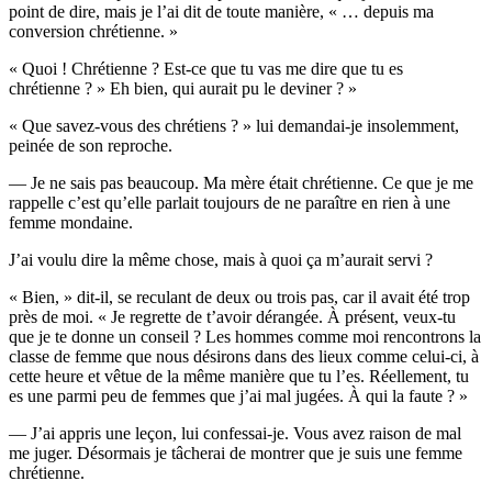
point de dire, mais je l’ai dit de toute manière, « … depuis ma
conversion chrétienne. »
« Quoi ! Chrétienne ? Est-ce que tu vas me dire que tu es
chrétienne ? » Eh bien, qui aurait pu le deviner ? »
« Que savez-vous des chrétiens ? » lui demandai-je insolemment,
peinée de son reproche.
— Je ne sais pas beaucoup. Ma mère était chrétienne. Ce que je me
rappelle c’est qu’elle parlait toujours de ne paraître en rien à une
femme mondaine.
J’ai voulu dire la même chose, mais à quoi ça m’aurait servi ?
« Bien, » dit-il, se reculant de deux ou trois pas, car il avait été trop
près de moi. « Je regrette de t’avoir dérangée. À présent, veux-tu
que je te donne un conseil ? Les hommes comme moi rencontrons la
classe de femme que nous désirons dans des lieux comme celui-ci, à
cette heure et vêtue de la même manière que tu l’es. Réellement, tu
es une parmi peu de femmes que j’ai mal jugées. À qui la faute ? »
— J’ai appris une leçon, lui confessai-je. Vous avez raison de mal
me juger. Désormais je tâcherai de montrer que je suis une femme
chrétienne.