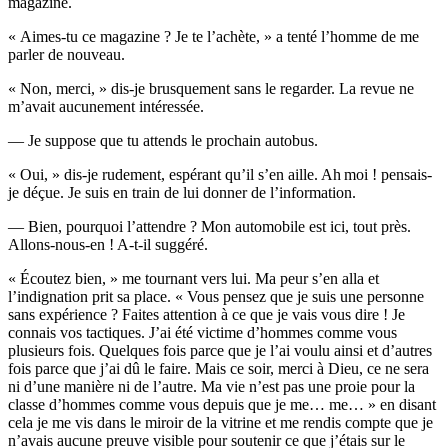
magazine.
« Aimes-tu ce magazine ? Je te l’achète, » a tenté l’homme de me
parler de nouveau.
« Non, merci, » dis-je brusquement sans le regarder. La revue ne
m’avait aucunement intéressée.
— Je suppose que tu attends le prochain autobus.
« Oui, » dis-je rudement, espérant qu’il s’en aille. Ah moi ! pensais-
je déçue. Je suis en train de lui donner de l’information.
— Bien, pourquoi l’attendre ? Mon automobile est ici, tout près.
Allons-nous-en ! A-t-il suggéré.
« Écoutez bien, » me tournant vers lui. Ma peur s’en alla et
l’indignation prit sa place. « Vous pensez que je suis une personne
sans expérience ? Faites attention à ce que je vais vous dire ! Je
connais vos tactiques. J’ai été victime d’hommes comme vous
plusieurs fois. Quelques fois parce que je l’ai voulu ainsi et d’autres
fois parce que j’ai dû le faire. Mais ce soir, merci à Dieu, ce ne sera
ni d’une manière ni de l’autre. Ma vie n’est pas une proie pour la
classe d’hommes comme vous depuis que je me… me… » en disant
cela je me vis dans le miroir de la vitrine et me rendis compte que je
n’avais aucune preuve visible pour soutenir ce que j’étais sur le