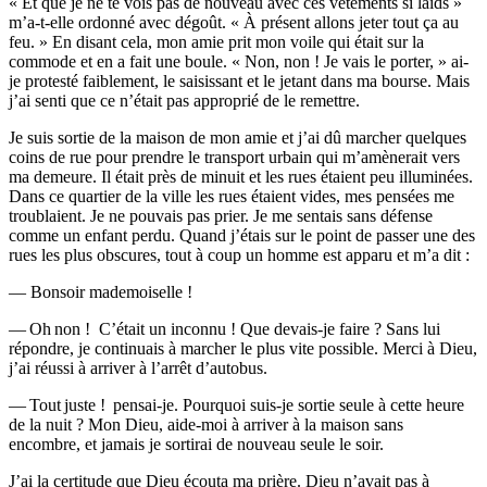
« Et que je ne te vois pas de nouveau avec ces vêtements si laids »
m’a-t-elle ordonné avec dégoût. « À présent allons jeter tout ça au
feu. » En disant cela, mon amie prit mon voile qui était sur la
commode et en a fait une boule. « Non, non ! Je vais le porter, » ai-
je protesté faiblement, le saisissant et le jetant dans ma bourse. Mais
j’ai senti que ce n’était pas approprié de le remettre.
Je suis sortie de la maison de mon amie et j’ai dû marcher quelques
coins de rue pour prendre le transport urbain qui m’amènerait vers
ma demeure. Il était près de minuit et les rues étaient peu illuminées.
Dans ce quartier de la ville les rues étaient vides, mes pensées me
troublaient. Je ne pouvais pas prier. Je me sentais sans défense
comme un enfant perdu. Quand j’étais sur le point de passer une des
rues les plus obscures, tout à coup un homme est apparu et m’a dit :
— Bonsoir mademoiselle !
— Oh non ! C’était un inconnu ! Que devais-je faire ? Sans lui
répondre, je continuais à marcher le plus vite possible. Merci à Dieu,
j’ai réussi à arriver à l’arrêt d’autobus.
— Tout juste ! pensai-je. Pourquoi suis-je sortie seule à cette heure
de la nuit ? Mon Dieu, aide-moi à arriver à la maison sans
encombre, et jamais je sortirai de nouveau seule le soir.
J’ai la certitude que Dieu écouta ma prière. Dieu n’avait pas à