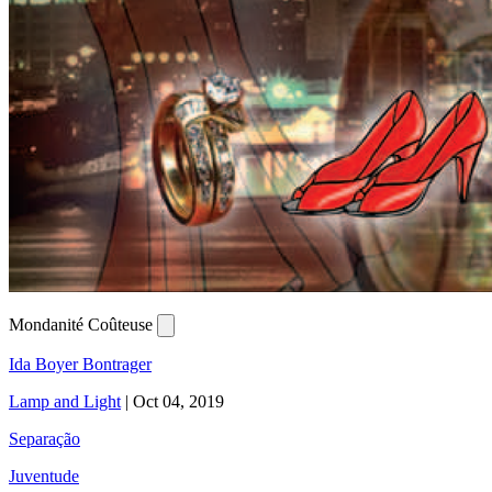
Mondanité Coûteuse
Ida Boyer Bontrager
Lamp and Light
|
Oct 04, 2019
Separação
Juventude