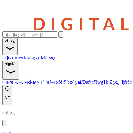
>f]tx¿
>f]tx¿
n]vs
k|sfzgx¿
lzif{sx¿
hfgsf/L
एनाब्याप्टिस्ट स्रोतहरूको बारेमा
xfd|f] bz{g
af/Daf/ ;f]lwg] k|Zgx¿
;]jfsf ;
NE
efiffx¿