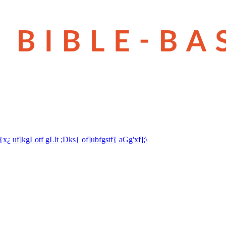
t{x¿
uf]kgLotf gLlt
;Dks{
of]ubfgstf{ aGg'xf];\