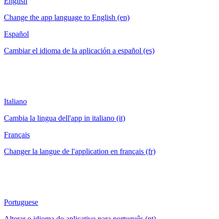
English
Change the app language to English (en)
Español
Cambiar el idioma de la aplicación a español (es)
Italiano
Cambia la lingua dell'app in italiano (it)
Français
Changer la langue de l'application en français (fr)
Portuguese
Alterar o idioma do aplicativo para português (pt)