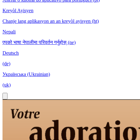
Kreyòl Ayisyen
Chanje lang aplikasyon an an kreyòl ayisyen (ht)
Nepali
एपको भाषा नेपालीमा परिवर्तन गर्नुहोस् (ne)
Deutsch
(de)
Українська (Ukrainian)
(uk)