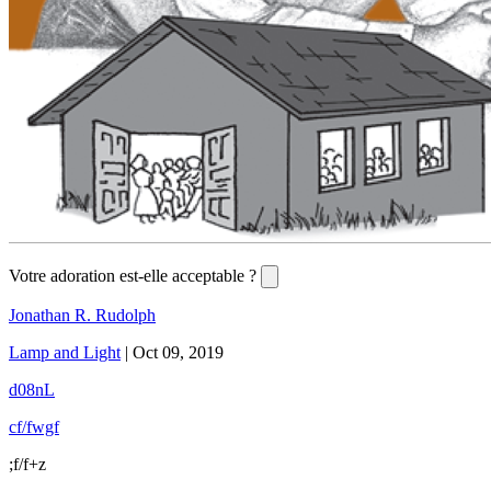
Votre adoration est-elle acceptable ?
Jonathan R. Rudolph
Lamp and Light
|
Oct 09, 2019
d08nL
cf/fwgf
;f/f+z