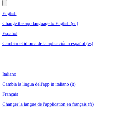
English
Change the app language to English (en)
Español
Cambiar el idioma de la aplicación a español (es)
Italiano
Cambia la lingua dell'app in italiano (it)
Français
Changer la langue de l'application en français (fr)