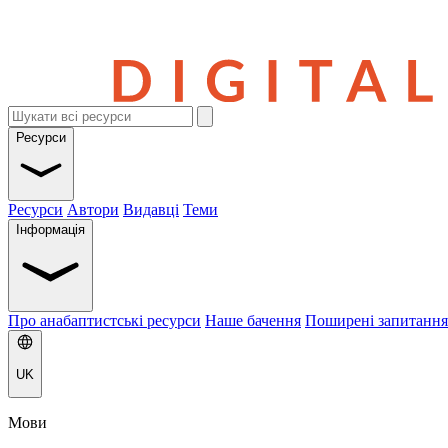
Ресурси
Ресурси
Автори
Видавці
Теми
Інформація
Про анабаптистські ресурси
Наше бачення
Поширені запитання
UK
Мови