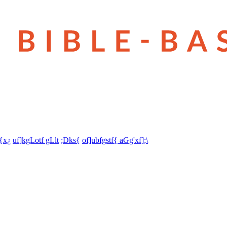
t{x¿
uf]kgLotf gLlt
;Dks{
of]ubfgstf{ aGg'xf];\