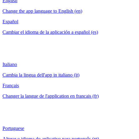
English
Change the app language to English (en)
Español
Cambiar el idioma de la aplicación a español (es)
Italiano
Cambia la lingua dell'app in italiano (it)
Français
Changer la langue de l'application en français (fr)
Portuguese
Alterar o idioma do aplicativo para português (pt)