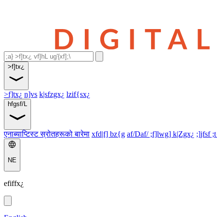
>f]tx¿
>f]tx¿
n]vs
k|sfzgx¿
lzif{sx¿
hfgsf/L
एनाब्याप्टिस्ट स्रोतहरूको बारेमा
xfd|f] bz{g
af/Daf/ ;f]lwg] k|Zgx¿
;]jfsf ;
NE
efiffx¿