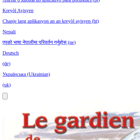
Kreyòl Ayisyen
Chanje lang aplikasyon an an kreyòl ayisyen (ht)
Nepali
एपको भाषा नेपालीमा परिवर्तन गर्नुहोस् (ne)
Deutsch
(de)
Українська (Ukrainian)
(uk)