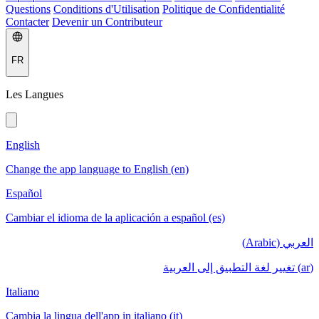
Questions
Conditions d'Utilisation
Politique de Confidentialité
Contacter
Devenir un Contributeur
FR
Les Langues
English
Change the app language to English (en)
Español
Cambiar el idioma de la aplicación a español (es)
العربي (Arabic)
(ar) تغيير لغة التطبيق إلى العربية
Italiano
Cambia la lingua dell'app in italiano (it)